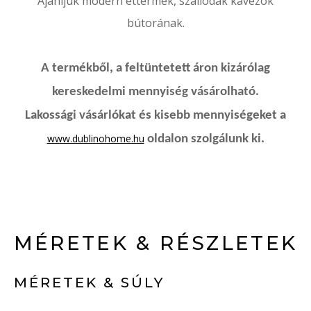
Ajánljuk modern éttermek, szállodák kávézók
bútorának.
A termékből, a feltüntetett áron kizárólag
kereskedelmi mennyiség vásárolható.
Lakossági vásárlókat és kisebb mennyiségeket a
www.dublinohome.hu
oldalon szolgálunk ki.
MÉRETEK & RÉSZLETEK
MÉRETEK & SÚLY