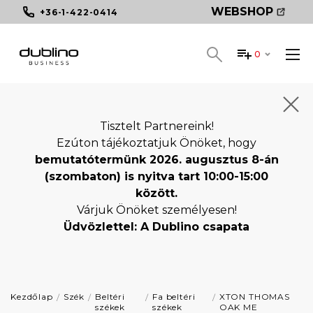
WEBSHOP
+36-1-422-0414
0
Tisztelt Partnereink!
Ezúton tájékoztatjuk Önöket, hogy
bemutatótermünk 2026. augusztus 8-án
(szombaton) is nyitva tart 10:00-15:00
között.
Várjuk Önöket személyesen!
Üdvözlettel: A Dublino csapata
Kezdőlap
Szék
Beltéri
Fa beltéri
XTON THOMAS
székek
székek
OAK ME