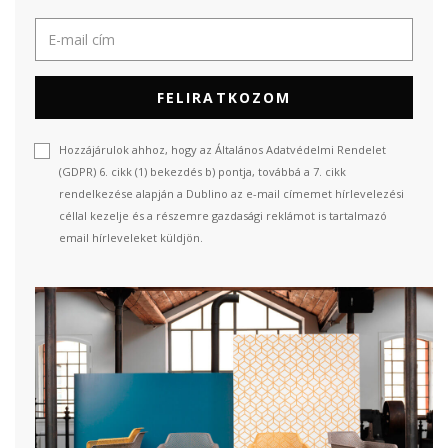
FELIRATKOZOM
Hozzájárulok ahhoz, hogy az Általános Adatvédelmi Rendelet
(GDPR) 6. cikk (1) bekezdés b) pontja, továbbá a 7. cikk
rendelkezése alapján a Dublino az e-mail címemet hírlevelezési
céllal kezelje és a részemre gazdasági reklámot is tartalmazó
email hírleveleket küldjön.