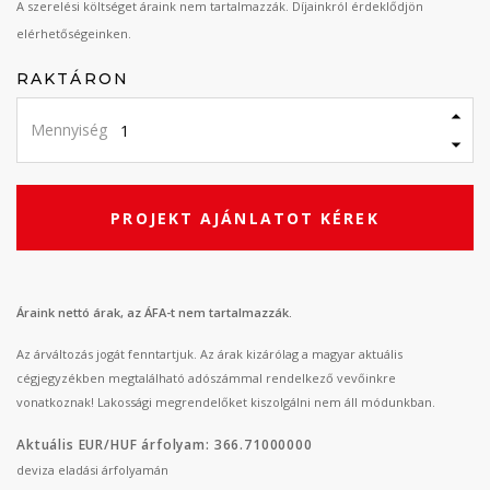
A szerelési költséget áraink nem tartalmazzák. Díjainkról érdeklődjön
elérhetőségeinken.
RAKTÁRON
Mennyiség
PROJEKT AJÁNLATOT KÉREK
Áraink nettó árak, az ÁFA-t nem tartalmazzák.
Az árváltozás jogát fenntartjuk. Az árak kizárólag a magyar aktuális
cégjegyzékben megtalálható adószámmal rendelkező vevőinkre
vonatkoznak! Lakossági megrendelőket kiszolgálni nem áll módunkban.
Aktuális EUR/HUF árfolyam: 366.71000000
deviza eladási árfolyamán