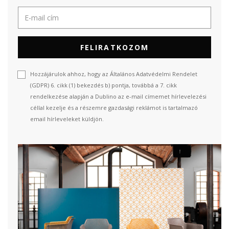
FELIRATKOZOM
Hozzájárulok ahhoz, hogy az Általános Adatvédelmi Rendelet
(GDPR) 6. cikk (1) bekezdés b) pontja, továbbá a 7. cikk
rendelkezése alapján a Dublino az e-mail címemet hírlevelezési
céllal kezelje és a részemre gazdasági reklámot is tartalmazó
email hírleveleket küldjön.