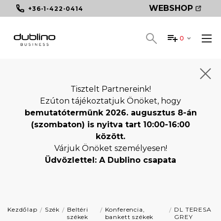
WEBSHOP
+36-1-422-0414
0
Tisztelt Partnereink!
Ezúton tájékoztatjuk Önöket, hogy
bemutatótermünk 2026. augusztus 8-án
(szombaton) is nyitva tart 10:00-16:00
között.
Várjuk Önöket személyesen!
Üdvözlettel: A Dublino csapata
Kezdőlap
Szék
Beltéri
Konferencia,
DL TERESA
székek
bankett székek
GREY