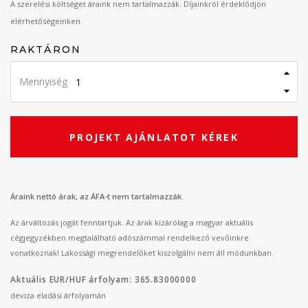
A szerelési költséget áraink nem tartalmazzák. Díjainkról érdeklődjön
elérhetőségeinken.
RAKTÁRON
Mennyiség
PROJEKT AJÁNLATOT KÉREK
Áraink nettó árak, az ÁFA-t nem tartalmazzák.
Az árváltozás jogát fenntartjuk. Az árak kizárólag a magyar aktuális
cégjegyzékben megtalálható adószámmal rendelkező vevőinkre
vonatkoznak! Lakossági megrendelőket kiszolgálni nem áll módunkban.
Aktuális EUR/HUF árfolyam: 365.83000000
deviza eladási árfolyamán