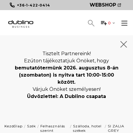
WEBSHOP
+36-1-422-0414
0
Tisztelt Partnereink!
Ezúton tájékoztatjuk Önöket, hogy
bemutatótermünk 2026. augusztus 8-án
(szombaton) is nyitva tart 10:00-15:00
között.
Várjuk Önöket személyesen!
Üdvözlettel: A Dublino csapata
Kezdőlap
Szék
Felhasználás
Szálloda, hotel
SI ZALIA
szerint
székek
GREY