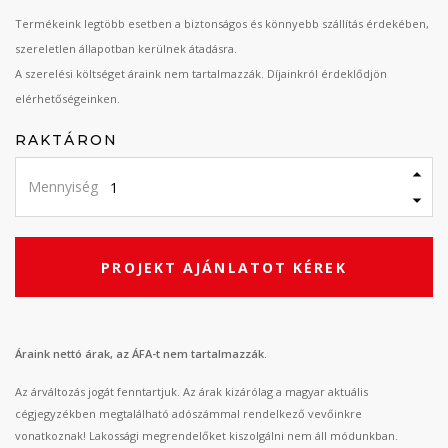
Termékeink legtöbb esetben a biztonságos és könnyebb szállítás érdekében,
szereletlen állapotban kerülnek átadásra.
A szerelési költséget áraink nem tartalmazzák. Díjainkról érdeklődjön
elérhetőségeinken.
RAKTÁRON
Mennyiség
PROJEKT AJÁNLATOT KÉREK
Áraink nettó árak, az ÁFA-t nem tartalmazzák.
Az árváltozás jogát fenntartjuk. Az árak kizárólag a magyar aktuális
cégjegyzékben megtalálható adószámmal rendelkező vevőinkre
vonatkoznak! Lakossági megrendelőket kiszolgálni nem áll módunkban.