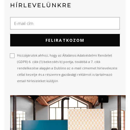
HÍRLEVELÜNKRE
FELIRATKOZOM
Hozzájárulok ahhoz, hogy az Általános Adatvédelmi Rendelet
(GDPR) 6. cikk (1) bekezdés b) pontja, továbbá a 7. cikk
rendelkezése alapján a Dublino az e-mail címemet hírlevelezési
céllal kezelje és a részemre gazdasági reklámot is tartalmazó
email hírleveleket küldjön.