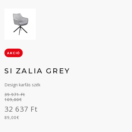
AKCIÓ
SI ZALIA GREY
Design karfás szék
39 971 Ft
109,00€
32 637 Ft
89,00€