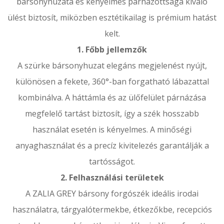
bársonyhuzata és kényelmes párnázottsága kiváló
ülést biztosít, miközben esztétikailag is prémium hatást
kelt.
1. Főbb jellemzők
A szürke bársonyhuzat elegáns megjelenést nyújt,
különösen a fekete, 360°-ban forgatható lábazattal
kombinálva. A háttámla és az ülőfelület párnázása
megfelelő tartást biztosít, így a szék hosszabb
használat esetén is kényelmes. A minőségi
anyaghasználat és a precíz kivitelezés garantálják a
tartósságot.
2. Felhasználási területek
A ZALIA GREY bársony forgószék ideális irodai
használatra, tárgyalótermekbe, étkezőkbe, recepciós