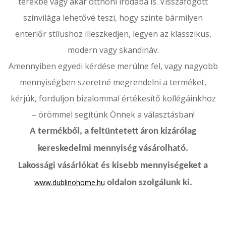
terekbe vagy akár otthoni irodába is. Visszafogott
színvilága lehetővé teszi, hogy szinte bármilyen
enteriőr stílushoz illeszkedjen, legyen az klasszikus,
modern vagy skandináv.
Amennyiben egyedi kérdése merülne fel, vagy nagyobb
mennyiségben szeretné megrendelni a terméket,
kérjük, forduljon bizalommal értékesítő kollégáinkhoz
– örömmel segítünk Önnek a választásban!
A termékből, a feltüntetett áron kizárólag
kereskedelmi mennyiség vásárolható.
Lakossági vásárlókat és kisebb mennyiségeket a
www.dublinohome.hu
oldalon szolgálunk ki.