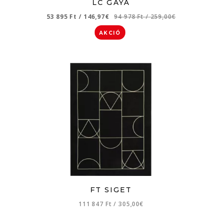
LC GAYA
53 895 Ft
/
146,97€
94 978 Ft
/
259,00€
AKCIÓ
FT SIGET
111 847 Ft
/
305,00€