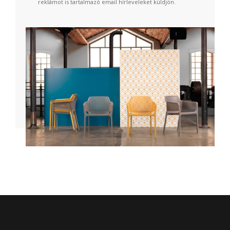
reklámot is tartalmazó email hírleveleket küldjön.