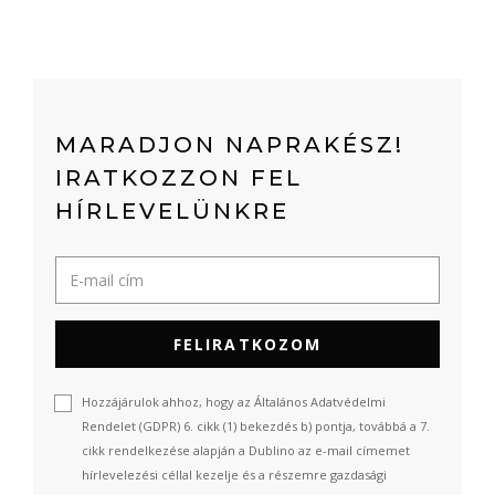
MARADJON NAPRAKÉSZ!
IRATKOZZON FEL
HÍRLEVELÜNKRE
FELIRATKOZOM
Hozzájárulok ahhoz, hogy az Általános Adatvédelmi
Rendelet (GDPR) 6. cikk (1) bekezdés b) pontja, továbbá a 7.
cikk rendelkezése alapján a Dublino az e-mail címemet
hírlevelezési céllal kezelje és a részemre gazdasági