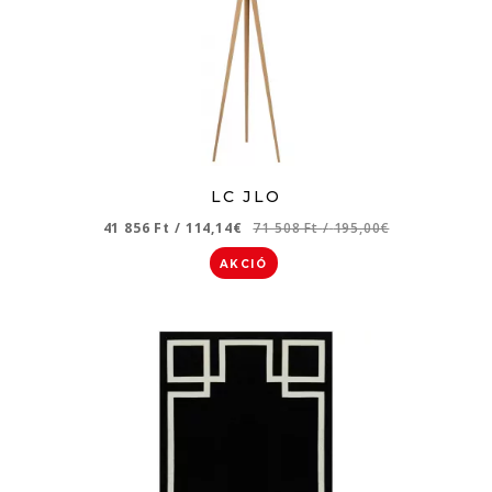
LC JLO
41 856 Ft
/
114,14€
71 508 Ft
/
195,00€
AKCIÓ