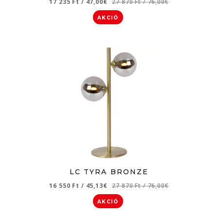
17 235 Ft
/
47,00€
27 870 Ft
/
76,00€
AKCIÓ
LC TYRA BRONZE
16 550 Ft
/
45,13€
27 870 Ft
/
76,00€
AKCIÓ