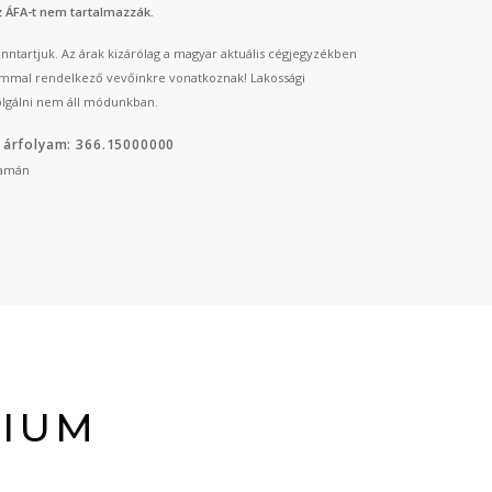
az ÁFA-t nem tartalmazzák.
fenntartjuk. Az árak kizárólag a magyar aktuális cégjegyzékben
mmal rendelkező vevőinkre vonatkoznak! Lakossági
lgálni nem áll módunkban.
 árfolyam: 366.15000000
yamán
MIUM