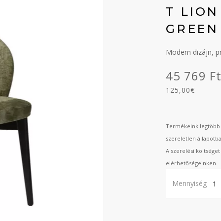
T LIO
GREEN
Modern dizájn, 
45 769 F
125,00€
Termékeink legtöbb 
szereletlen állapotb
A szerelési költsége
elérhetőségeinken.
Mennyiség