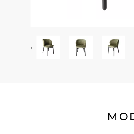
‹
MOD