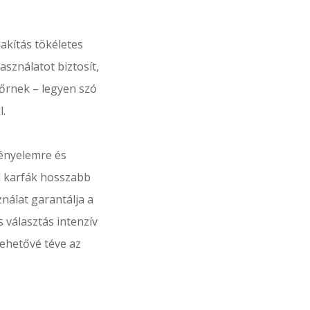
kítás tökéletes
asználatot biztosít,
iőrnek – legyen szó
l.
kényelemre és
il karfák hosszabb
nálat garantálja a
 választás intenzív
lehetővé téve az