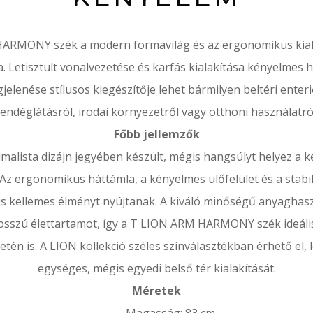
ARMONY szék a modern formavilág és az ergonomikus kiala
. Letisztult vonalvezetése és karfás kialakítása kényelmes h
jelenése stílusos kiegészítője lehet bármilyen beltéri enter
endéglátásról, irodai környezetről vagy otthoni használatró
Főbb jellemzők
imalista dizájn jegyében készült, mégis hangsúlyt helyez a 
 Az ergonomikus háttámla, a kényelmes ülőfelület és a stab
is kellemes élményt nyújtanak. A kiváló minőségű anyaghasz
osszú élettartamot, így a T LION ARM HARMONY szék ideális
etén is. A LION kollekció széles színválasztékban érhető el, 
egységes, mégis egyedi belső tér kialakítását.
Méretek