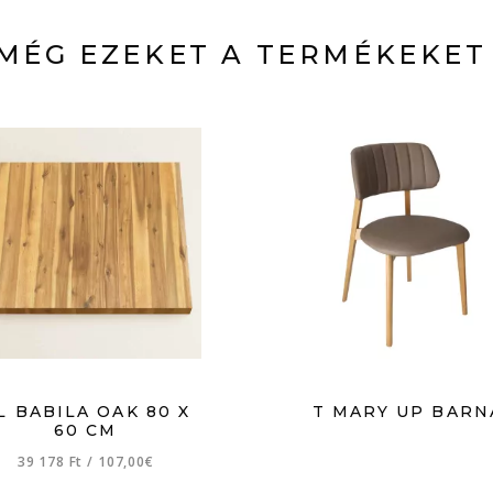
MÉG EZEKET A TERMÉKEKET
L BABILA OAK 80 X
T MARY UP BARN
60 CM
39 178 Ft
/
107,00€