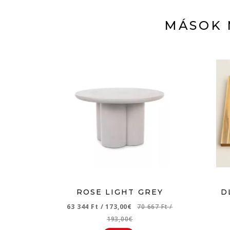
MÁSOK 
ROSE LIGHT GREY
D
63 344 Ft
/
173,00€
70 667 Ft
/
193,00€