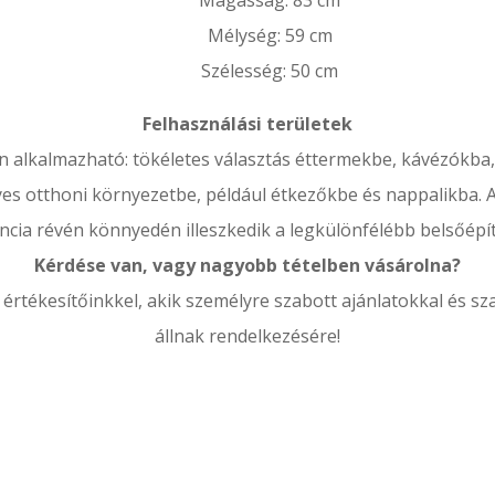
Magasság: 83 cm
Mélység: 59 cm
Szélesség: 50 cm
Felhasználási területek
n alkalmazható: tökéletes választás éttermekbe, kávézókba, 
yes otthoni környezetbe, például étkezőkbe és nappalikba. 
ncia révén könnyedén illeszkedik a legkülönfélébb belsőépít
Kérdése van, vagy nagyobb tételben vásárolna?
értékesítőinkkel, akik személyre szabott ajánlatokkal és s
állnak rendelkezésére!