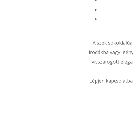
A szék sokoldalúa
irodákba vagy igén
visszafogott elega
Lépjen kapcsolatba 