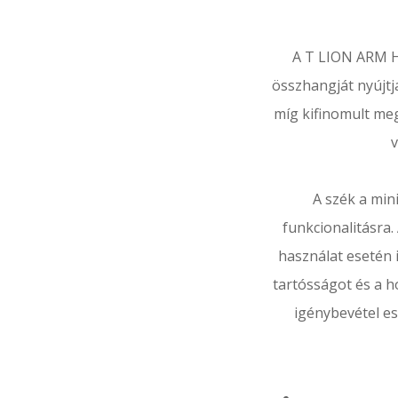
A T LION ARM H
összhangját nyújtja
míg kifinomult meg
v
A szék a min
funkcionalitásra.
használat esetén 
tartósságot és a h
igénybevétel es