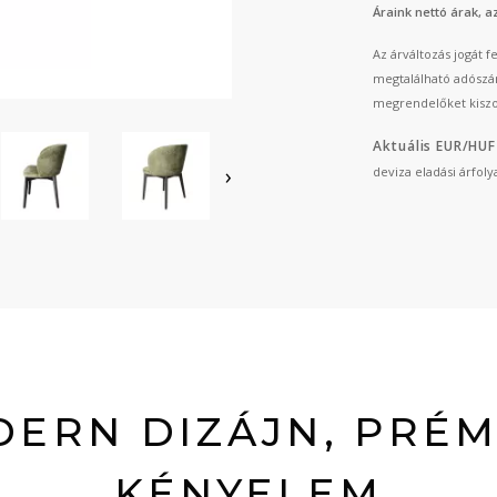
Áraink nettó árak, 
Az árváltozás jogát 
megtalálható adószá
megrendelőket kiszo
Aktuális EUR/HUF
›
deviza eladási árfol
ERN DIZÁJN, PRÉ
KÉNYELEM