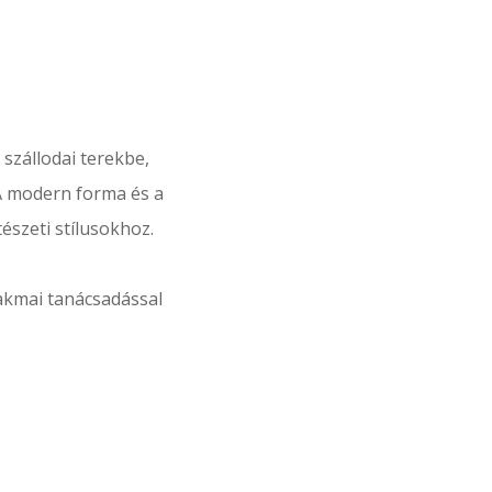
szállodai terekbe,
A modern forma és a
észeti stílusokhoz.
zakmai tanácsadással