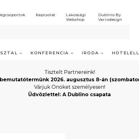
égcsoportok
Kapcsolat
Lakossági
Dublino By
Webshop
Varrodesign
ASZTAL
KONFERENCIA
IRODA
HOTELEL
Tisztelt Partnereink!
bemutatótermünk 2026. augusztus 8-án (szombaton) i
Várjuk Önöket személyesen!
Üdvözlettel: A Dublino csapata