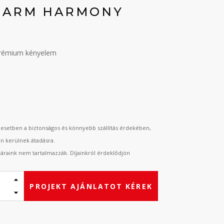
N ARM HARMONY
prémium kényelem
t
esetben a biztonságos és könnyebb szállítás érdekében,
an kerülnek átadásra.
t áraink nem tartalmazzák. Díjainkról érdeklődjön
PROJEKT AJÁNLATOT KÉREK