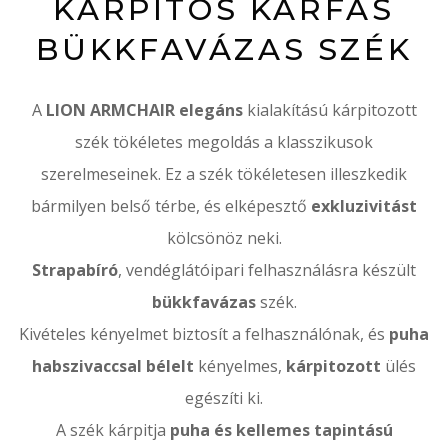
KÁRPITOS KARFÁS
BÜKKFAVÁZAS SZÉK
A
LION ARMCHAIR elegáns
kialakítású kárpitozott
szék tökéletes megoldás a klasszikusok
szerelmeseinek. Ez a szék tökéletesen illeszkedik
bármilyen belső térbe, és elképesztő
exkluzivitást
kölcsönöz neki.
Strapabíró
, vendéglátóipari felhasználásra készült
bükkfavázas
szék.
Kivételes kényelmet biztosít a felhasználónak, és
puha
habszivaccsal bélelt
kényelmes,
kárpitozott
ülés
egészíti ki.
A szék kárpitja
puha és kellemes tapintású