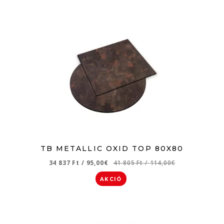
TB METALLIC OXID TOP 80X80
34 837 Ft
/
95,00€
41 805 Ft
/
114,00€
AKCIÓ