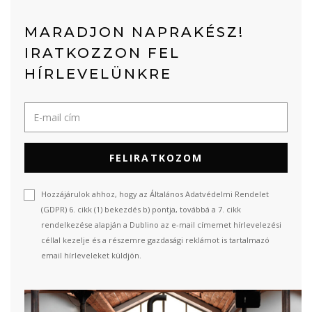
MARADJON NAPRAKÉSZ!
IRATKOZZON FEL
HÍRLEVELÜNKRE
FELIRATKOZOM
Hozzájárulok ahhoz, hogy az Általános Adatvédelmi Rendelet
(GDPR) 6. cikk (1) bekezdés b) pontja, továbbá a 7. cikk
rendelkezése alapján a Dublino az e-mail címemet hírlevelezési
céllal kezelje és a részemre gazdasági reklámot is tartalmazó
email hírleveleket küldjön.