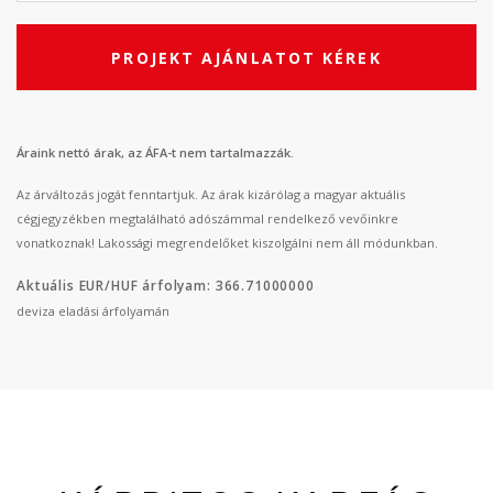
PROJEKT AJÁNLATOT KÉREK
Áraink nettó árak, az ÁFA-t nem tartalmazzák.
Az árváltozás jogát fenntartjuk. Az árak kizárólag a magyar aktuális
cégjegyzékben megtalálható adószámmal rendelkező vevőinkre
vonatkoznak! Lakossági megrendelőket kiszolgálni nem áll módunkban.
Aktuális EUR/HUF árfolyam: 366.71000000
deviza eladási árfolyamán