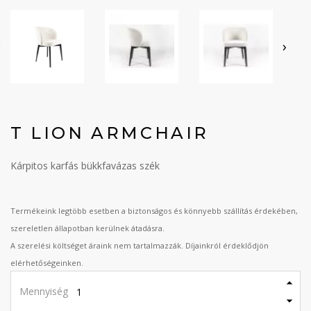
‹
›
T LION ARMCHAIR
Kárpitos karfás bükkfavázas szék
Termékeink legtöbb esetben a biztonságos és könnyebb szállítás érdekében,
szereletlen állapotban kerülnek átadásra.
A szerelési költséget áraink nem tartalmazzák. Díjainkról érdeklődjön
elérhetőségeinken.
Mennyiség