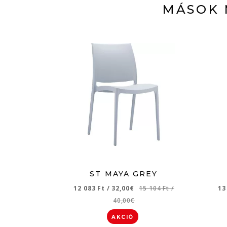
MÁSOK 
ST MAYA GREY
12 083 Ft
/
32,00€
15 104 Ft
/
13
40,00€
AKCIÓ