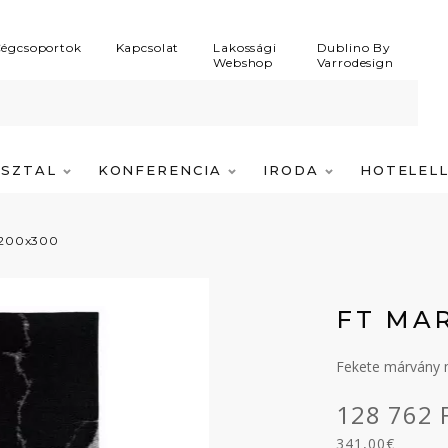
égcsoportok
Kapcsolat
Lakossági
Dublino By
Webshop
Varrodesign
ASZTAL
KONFERENCIA
IRODA
HOTELEL
 200x300
FT MA
Fekete márvány 
128 762 
341,00€