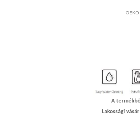
OEKO
A termékből
Lakossági vásá