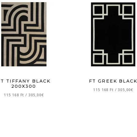
FT TIFFANY BLACK
FT GREEK BLAC
200X300
115 168 Ft
/
305,00€
115 168 Ft
/
305,00€