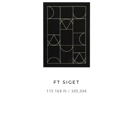
K
FT SIGET
115 168 Ft
/
305,00€