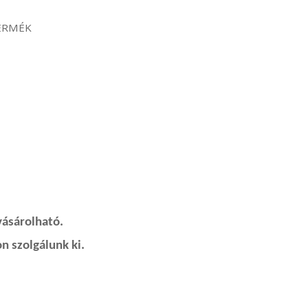
ERMÉK
vásárolható.
n szolgálunk ki.