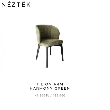
 NÉZTÉK
T LION ARM
E
HARMONY GREEN
47 200 Ft
/
125,00€