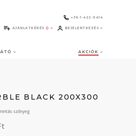
+36-1-422-0414
0
AJÁNLATKÉRÉS
BEJELENTKEZÉS
LÁTÓ
AKCIÓK
RBLE BLACK 200X300
mintás szőnyeg
Ft