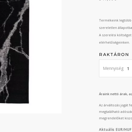
Termékeink legtöbb 
szereletlen állapotb
A szerelési költsége
elérhetőségeinken.
RAKTÁRON
Mennyiség
Áraink nettó árak, 
Az árváltozás jogát 
megtalálható adószá
megrendelőket kiszo
Aktuális EUR/HUF