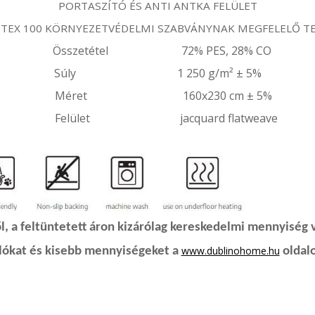
PORTASZÍTÓ ÉS ANTI ANTKA FELÜLET
 TEX 100 KÖRNYEZETVÉDELMI SZABVÁNYNAK MEGFELELŐ T
Összetétel 72% PES, 28% CO
Súly 1 250 g/m² ± 5%
Méret 160x230 cm ± 5%
Felület jacquard flatweave
, a feltüntetett áron kizárólag kereskedelmi mennyiség 
www.dublinohome.hu
rlókat és kisebb mennyiségeket a
oldalo