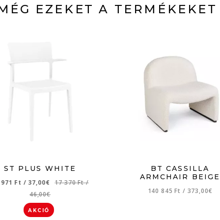
MÉG EZEKET A TERMÉKEKET
ST PLUS WHITE
BT CASSILLA
ARMCHAIR BEIG
 971 Ft
/
37,00€
17 370 Ft
/
140 845 Ft
/
373,00€
46,00€
AKCIÓ