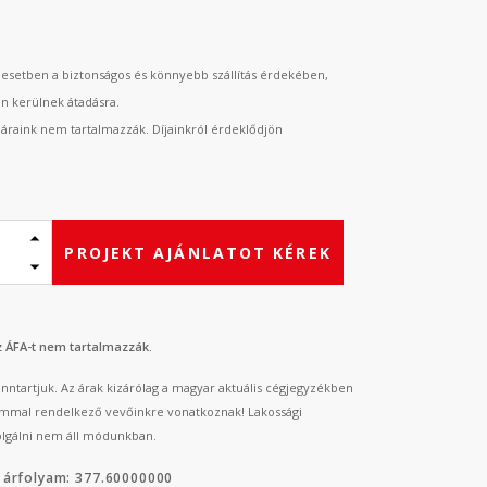
esetben a biztonságos és könnyebb szállítás érdekében,
an kerülnek átadásra.
t áraink nem tartalmazzák. Díjainkról érdeklődjön
PROJEKT AJÁNLATOT KÉREK
az ÁFA-t nem tartalmazzák.
fenntartjuk. Az árak kizárólag a magyar aktuális cégjegyzékben
mmal rendelkező vevőinkre vonatkoznak! Lakossági
lgálni nem áll módunkban.
 árfolyam: 377.60000000