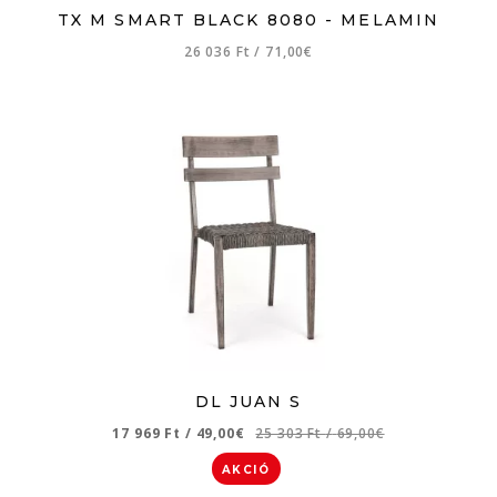
TX M SMART BLACK 8080 - MELAMIN
26 036 Ft
/
71,00€
DL JUAN S
17 969 Ft
/
49,00€
25 303 Ft
/
69,00€
AKCIÓ