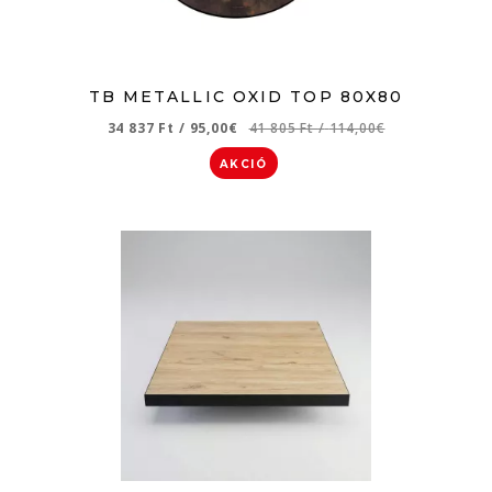
TB METALLIC OXID TOP 80X80
34 837 Ft
/
95,00€
41 805 Ft
/
114,00€
AKCIÓ