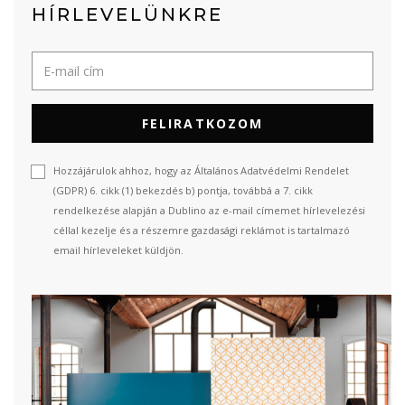
HÍRLEVELÜNKRE
FELIRATKOZOM
Hozzájárulok ahhoz, hogy az Általános Adatvédelmi Rendelet
(GDPR) 6. cikk (1) bekezdés b) pontja, továbbá a 7. cikk
rendelkezése alapján a Dublino az e-mail címemet hírlevelezési
céllal kezelje és a részemre gazdasági reklámot is tartalmazó
email hírleveleket küldjön.