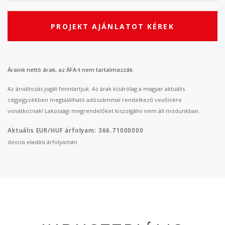
PROJEKT AJÁNLATOT KÉREK
Áraink nettó árak, az ÁFA-t nem tartalmazzák.
Az árváltozás jogát fenntartjuk. Az árak kizárólag a magyar aktuális
cégjegyzékben megtalálható adószámmal rendelkező vevőinkre
vonatkoznak! Lakossági megrendelőket kiszolgálni nem áll módunkban.
Aktuális EUR/HUF árfolyam: 366.71000000
deviza eladási árfolyamán