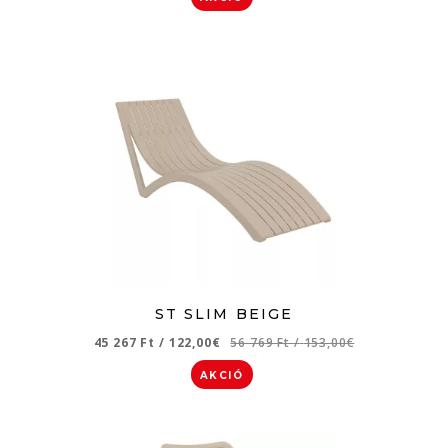
ST SLIM BEIGE
45 267 Ft
/
122,00€
56 769 Ft
/
153,00€
AKCIÓ