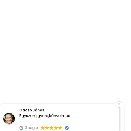
József Csurgai
Flottul ment a rendelés, korrekt a tájékoytatás,
kösyönöm syépen
Google