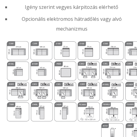
Igény szerint vegyes kárpitozás elérhető
Opcionális elektromos hátradőlés vagy alvó
mechanizmus