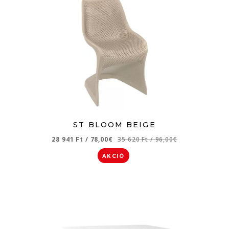
ST BLOOM BEIGE
28 941 Ft
/
78,00€
35 620 Ft
/
96,00€
AKCIÓ