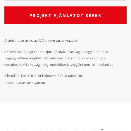
PROJEKT AJÁNLATOT KÉREK
Áraink nettó árak, az ÁFA-t nem tartalmazzák.
Az árváltozás jogát fenntartjuk. Az árak kizárólag a magyar aktuális
cégjegyzékben megtalálható adószámmal rendelkező vevőinkre
vonatkoznak! Lakossági megrendelőket kiszolgálni nem áll módunkban.
Aktuális EUR/HUF árfolyam: 371.04000000
deviza eladási árfolyamán