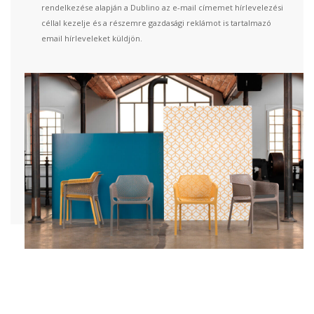
rendelkezése alapján a Dublino az e-mail címemet hírlevelezési
céllal kezelje és a részemre gazdasági reklámot is tartalmazó
email hírleveleket küldjön.