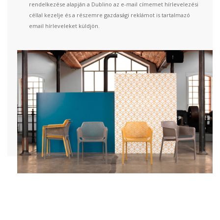
rendelkezése alapján a Dublino az e-mail címemet hírlevelezési
céllal kezelje és a részemre gazdasági reklámot is tartalmazó
email hírleveleket küldjön.