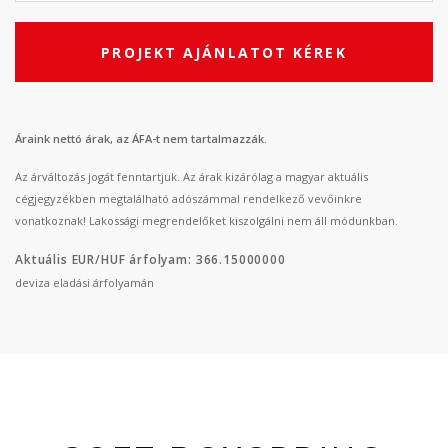
PROJEKT AJÁNLATOT KÉREK
Áraink nettó árak, az ÁFA-t nem tartalmazzák.
Az árváltozás jogát fenntartjuk. Az árak kizárólag a magyar aktuális
cégjegyzékben megtalálható adószámmal rendelkező vevőinkre
vonatkoznak! Lakossági megrendelőket kiszolgálni nem áll módunkban.
Aktuális EUR/HUF árfolyam: 366.15000000
deviza eladási árfolyamán