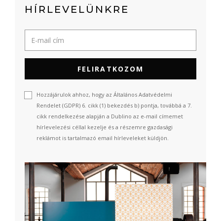
HÍRLEVELÜNKRE
FELIRATKOZOM
Hozzájárulok ahhoz, hogy az Általános Adatvédelmi
Rendelet (GDPR) 6. cikk (1) bekezdés b) pontja, továbbá a 7.
cikk rendelkezése alapján a Dublino az e-mail címemet
hírlevelezési céllal kezelje és a részemre gazdasági
reklámot is tartalmazó email hírleveleket küldjön.