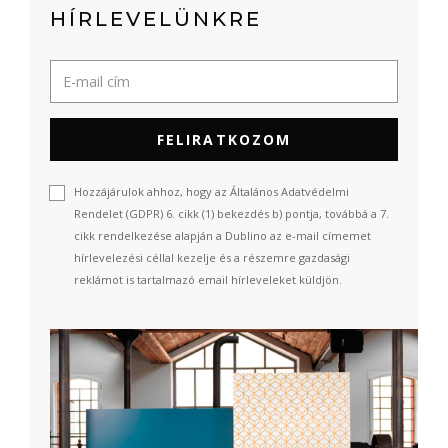
HÍRLEVELÜNKRE
FELIRATKOZOM
Hozzájárulok ahhoz, hogy az Általános Adatvédelmi
Rendelet (GDPR) 6. cikk (1) bekezdés b) pontja, továbbá a 7.
cikk rendelkezése alapján a Dublino az e-mail címemet
hírlevelezési céllal kezelje és a részemre gazdasági
reklámot is tartalmazó email hírleveleket küldjön.