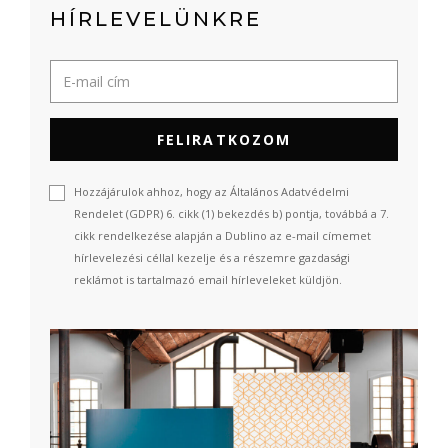
HÍRLEVELÜNKRE
FELIRATKOZOM
Hozzájárulok ahhoz, hogy az Általános Adatvédelmi
Rendelet (GDPR) 6. cikk (1) bekezdés b) pontja, továbbá a 7.
cikk rendelkezése alapján a Dublino az e-mail címemet
hírlevelezési céllal kezelje és a részemre gazdasági
reklámot is tartalmazó email hírleveleket küldjön.