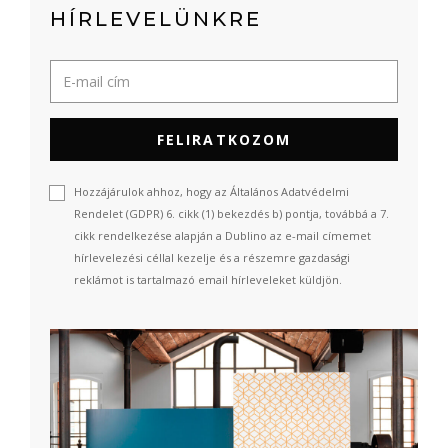
HÍRLEVELÜNKRE
FELIRATKOZOM
Hozzájárulok ahhoz, hogy az Általános Adatvédelmi
Rendelet (GDPR) 6. cikk (1) bekezdés b) pontja, továbbá a 7.
cikk rendelkezése alapján a Dublino az e-mail címemet
hírlevelezési céllal kezelje és a részemre gazdasági
reklámot is tartalmazó email hírleveleket küldjön.