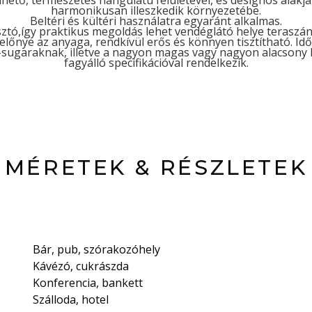
ető, természetes hangulatú felületével, és designos alakjá
harmonikusan illeszkedik környezetébe.
Beltéri és kültéri használatra egyaránt alkalmas.
osztó,így praktikus megoldás lehet vendéglátó helye teraszá
előnye az anyaga, rendkívül erős és könnyen tisztítható. Id
V-sugaraknak, illetve a nagyon magas vagy nagyon alacsony
fagyálló specifikációval rendelkezik.
MÉRETEK & RÉSZLETEK
Bár, pub, szórakozóhely
Kávézó, cukrászda
Konferencia, bankett
Szálloda, hotel