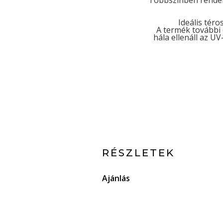
Többszínben rendelh
Ideális tér
A termék további 
hála ellenáll az U
RÉSZLETEK
Ajánlás