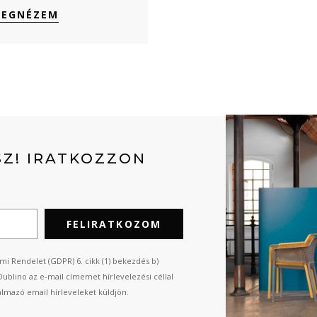
EGNÉZEM
Z! IRATKOZZON
FELIRATKOZOM
mi Rendelet (GDPR) 6. cikk (1) bekezdés b)
Dublino az e-mail címemet hírlevelezési céllal
almazó email hírleveleket küldjön.