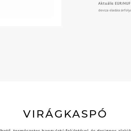
Aktuális EUR/HUF
deviza eladási árfol
VIRÁGKASPÓ