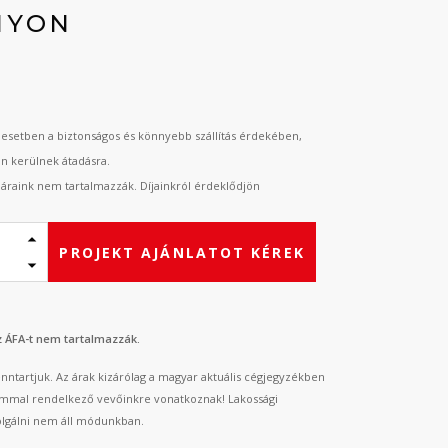
NYON
esetben a biztonságos és könnyebb szállítás érdekében,
an kerülnek átadásra.
t áraink nem tartalmazzák. Díjainkról érdeklődjön
PROJEKT AJÁNLATOT KÉREK
az ÁFA-t nem tartalmazzák.
fenntartjuk. Az árak kizárólag a magyar aktuális cégjegyzékben
mmal rendelkező vevőinkre vonatkoznak! Lakossági
lgálni nem áll módunkban.