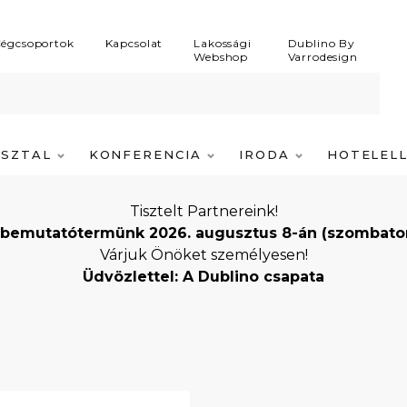
égcsoportok
Kapcsolat
Lakossági
Dublino By
Webshop
Varrodesign
ASZTAL
KONFERENCIA
IRODA
HOTELEL
Tisztelt Partnereink!
bemutatótermünk 2026. augusztus 8-án (szombaton) i
Várjuk Önöket személyesen!
Üdvözlettel: A Dublino csapata