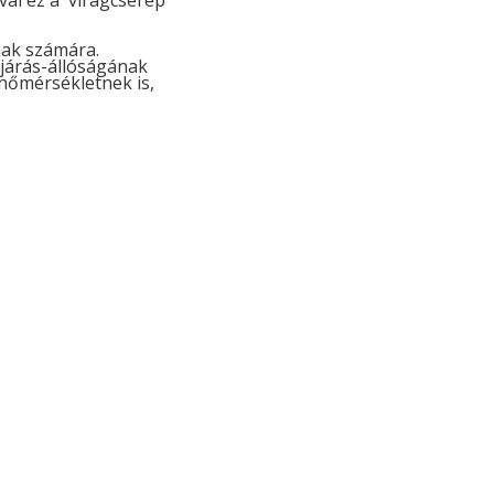
val ez a virágcserép
nak számára.
őjárás-állóságának
 hőmérsékletnek is,