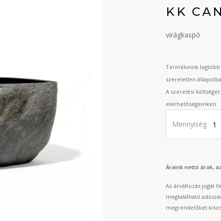
KK CA
virágkaspó
Termékeink legtöbb 
szereletlen állapotb
A szerelési költsége
elérhetőségeinken.
Mennyiség
Áraink nettó árak, 
Az árváltozás jogát 
megtalálható adószá
megrendelőket kiszo