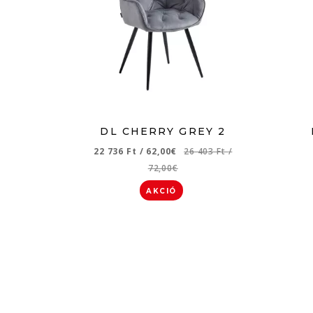
DL CHERRY GREY 2
22 736 Ft
/
62,00€
26 403 Ft
/
72,00€
AKCIÓ