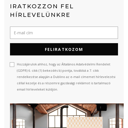
IRATKOZZON FEL
HÍRLEVELÜNKRE
FELIRATKOZOM
Hozzájárulok ahhoz, hogy az Általános Adatvédelmi Rendelet
(GDPR) 6. cikk (1) bekezdés b) pontja, továbbá a 7. cikk
rendelkezése alapján a Dublino az e-mail címemet hírlevelezési
céllal kezelje és a részemre gazdasági reklámot is tartalmazó
email hírleveleket küldjön.