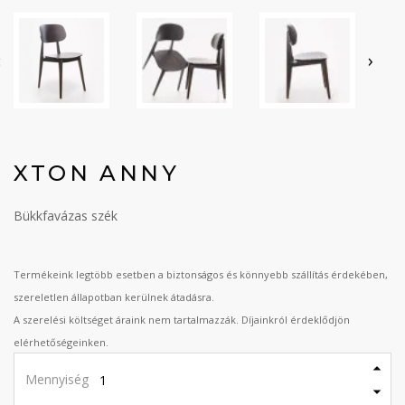
‹
›
XTON ANNY
Bükkfavázas szék
Termékeink legtöbb esetben a biztonságos és könnyebb szállítás érdekében,
szereletlen állapotban kerülnek átadásra.
A szerelési költséget áraink nem tartalmazzák. Díjainkról érdeklődjön
elérhetőségeinken.
Mennyiség