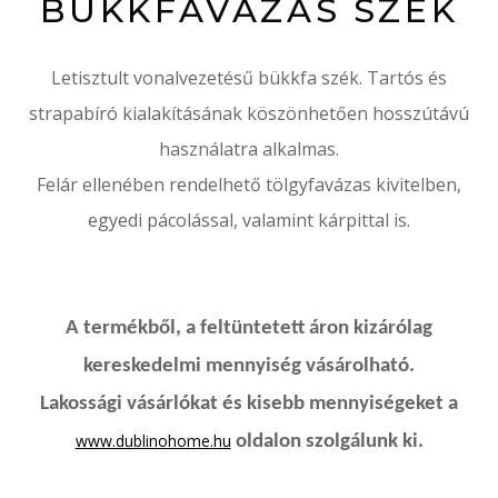
BÜKKFAVÁZAS SZÉK
Letisztult vonalvezetésű bükkfa szék. Tartós és
strapabíró kialakításának köszönhetően hosszútávú
használatra alkalmas.
Felár ellenében rendelhető tölgyfavázas kivitelben,
egyedi pácolással, valamint kárpittal is.
A termékből, a feltüntetett áron kizárólag
kereskedelmi mennyiség vásárolható.
Lakossági vásárlókat és kisebb mennyiségeket a
www.dublinohome.hu
oldalon szolgálunk ki.