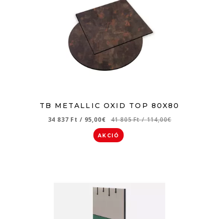
TB METALLIC OXID TOP 80X80
34 837 Ft
/
95,00€
41 805 Ft
/
114,00€
AKCIÓ