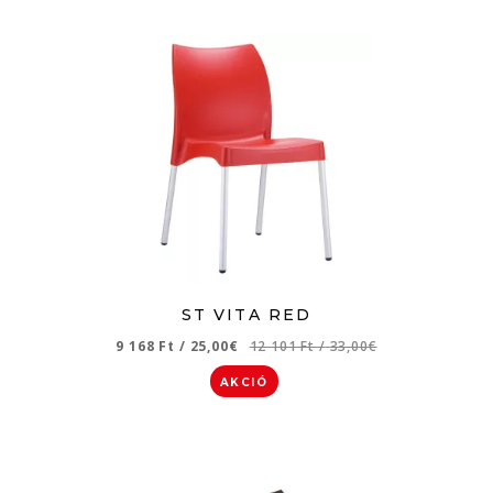
ST VITA RED
9 168 Ft
/
25,00€
12 101 Ft
/
33,00€
AKCIÓ