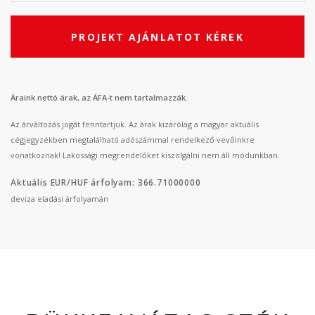
PROJEKT AJÁNLATOT KÉREK
Áraink nettó árak, az ÁFA-t nem tartalmazzák.
Az árváltozás jogát fenntartjuk. Az árak kizárólag a magyar aktuális
cégjegyzékben megtalálható adószámmal rendelkező vevőinkre
vonatkoznak! Lakossági megrendelőket kiszolgálni nem áll módunkban.
Aktuális EUR/HUF árfolyam: 366.71000000
deviza eladási árfolyamán