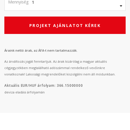
Mennyiség
PROJEKT AJÁNLATOT KÉREK
Áraink nettó árak, az ÁFA-t nem tartalmazzák.
Az árváltozás jogát fenntartjuk. Az árak kizárólag a magyar aktuális
cégjegyzékben megtalálható adószámmal rendelkező vevőinkre
vonatkoznak! Lakossági megrendelőket kiszolgálni nem áll módunkban.
Aktuális EUR/HUF árfolyam: 366.15000000
deviza eladási árfolyamán