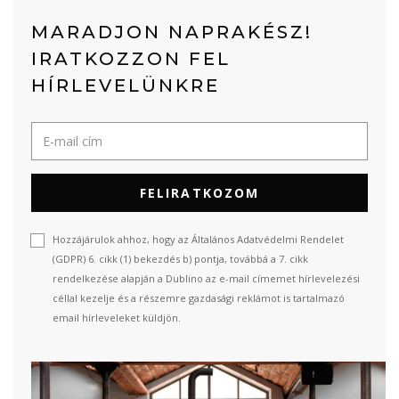
MARADJON NAPRAKÉSZ!
IRATKOZZON FEL
HÍRLEVELÜNKRE
FELIRATKOZOM
Hozzájárulok ahhoz, hogy az Általános Adatvédelmi Rendelet
(GDPR) 6. cikk (1) bekezdés b) pontja, továbbá a 7. cikk
rendelkezése alapján a Dublino az e-mail címemet hírlevelezési
céllal kezelje és a részemre gazdasági reklámot is tartalmazó
email hírleveleket küldjön.