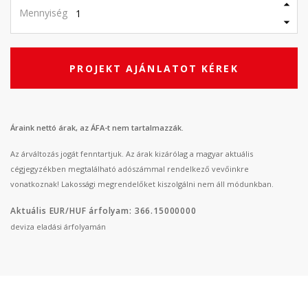
Mennyiség
PROJEKT AJÁNLATOT KÉREK
Áraink nettó árak, az ÁFA-t nem tartalmazzák.
Az árváltozás jogát fenntartjuk. Az árak kizárólag a magyar aktuális
cégjegyzékben megtalálható adószámmal rendelkező vevőinkre
vonatkoznak! Lakossági megrendelőket kiszolgálni nem áll módunkban.
Aktuális EUR/HUF árfolyam: 366.15000000
deviza eladási árfolyamán