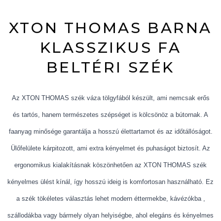
XTON THOMAS BARNA
KLASSZIKUS FA
BELTÉRI SZÉK
Az XTON THOMAS szék váza tölgyfából készült, ami nemcsak erős
és tartós, hanem természetes szépséget is kölcsönöz a bútornak. A
faanyag minősége garantálja a hosszú élettartamot és az időtállóságot.
Ülőfelülete kárpitozott, ami extra kényelmet és puhaságot biztosít. Az
ergonomikus kialakításnak köszönhetően az XTON THOMAS szék
kényelmes ülést kínál, így hosszú ideig is komfortosan használható. Ez
a szék tökéletes választás lehet modern éttermekbe, kávézókba ,
szállodákba vagy bármely olyan helyiségbe, ahol elegáns és kényelmes