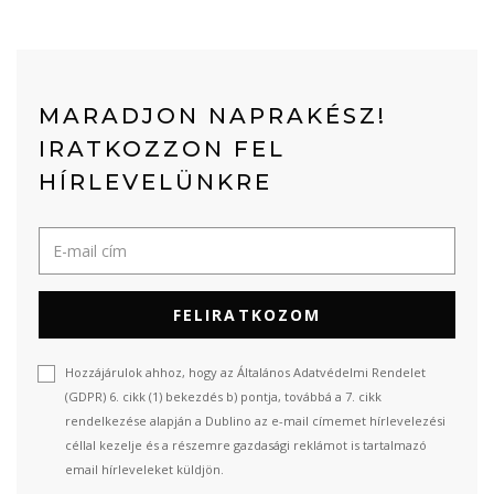
MARADJON NAPRAKÉSZ!
IRATKOZZON FEL
HÍRLEVELÜNKRE
FELIRATKOZOM
Hozzájárulok ahhoz, hogy az Általános Adatvédelmi Rendelet
(GDPR) 6. cikk (1) bekezdés b) pontja, továbbá a 7. cikk
rendelkezése alapján a Dublino az e-mail címemet hírlevelezési
céllal kezelje és a részemre gazdasági reklámot is tartalmazó
email hírleveleket küldjön.