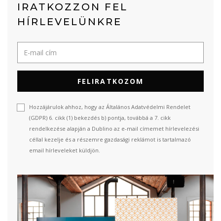
IRATKOZZON FEL
HÍRLEVELÜNKRE
FELIRATKOZOM
Hozzájárulok ahhoz, hogy az Általános Adatvédelmi Rendelet
(GDPR) 6. cikk (1) bekezdés b) pontja, továbbá a 7. cikk
rendelkezése alapján a Dublino az e-mail címemet hírlevelezési
céllal kezelje és a részemre gazdasági reklámot is tartalmazó
email hírleveleket küldjön.