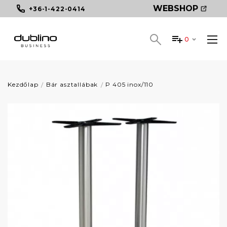
WEBSHOP
+36-1-422-0414
0
Kezdőlap
Bár asztallábak
P 405 inox/110