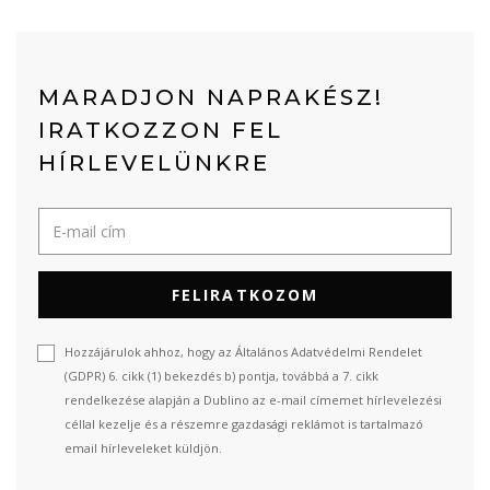
MARADJON NAPRAKÉSZ!
IRATKOZZON FEL
HÍRLEVELÜNKRE
FELIRATKOZOM
Hozzájárulok ahhoz, hogy az Általános Adatvédelmi Rendelet
(GDPR) 6. cikk (1) bekezdés b) pontja, továbbá a 7. cikk
rendelkezése alapján a Dublino az e-mail címemet hírlevelezési
céllal kezelje és a részemre gazdasági reklámot is tartalmazó
email hírleveleket küldjön.