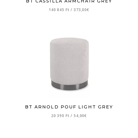
BT CASSILLA ARMCHAIR GREY
140 845 Ft
/
373,00€
BT ARNOLD POUF LIGHT GREY
20 390 Ft
/
54,00€