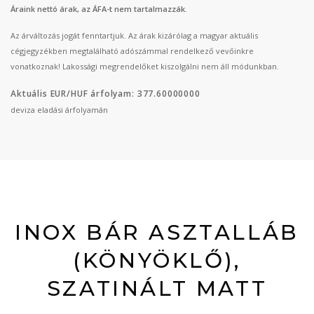
Áraink nettó árak, az ÁFA-t nem tartalmazzák.
Az árváltozás jogát fenntartjuk. Az árak kizárólag a magyar aktuális
cégjegyzékben megtalálható adószámmal rendelkező vevőinkre
vonatkoznak! Lakossági megrendelőket kiszolgálni nem áll módunkban.
Aktuális EUR/HUF árfolyam: 377.60000000
deviza eladási árfolyamán
INOX BÁR ASZTALLÁB
(KÖNYÖKLŐ),
SZATINÁLT MATT