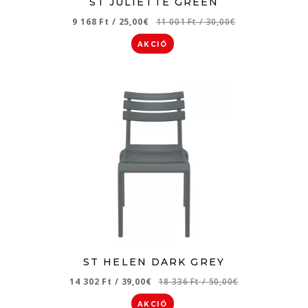
ST JULIETTE GREEN
9 168 Ft
/
25,00€
11 001 Ft
/
30,00€
AKCIÓ
ST HELEN DARK GREY
14 302 Ft
/
39,00€
18 336 Ft
/
50,00€
AKCIÓ