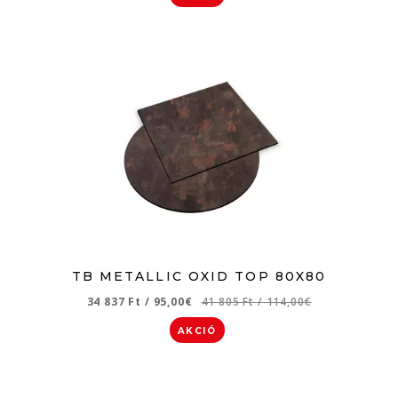
TB METALLIC OXID TOP 80X80
34 837 Ft
/
95,00€
41 805 Ft
/
114,00€
AKCIÓ