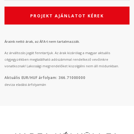
PROJEKT AJÁNLATOT KÉREK
Áraink nettó árak, az ÁFA-t nem tartalmazzák.
Az árváltozás jogát fenntartjuk. Az árak kizárólag a magyar aktuális
cégjegyzékben megtalálható adószámmal rendelkező vevőinkre
vonatkoznak! Lakossági megrendelőket kiszolgálni nem áll módunkban.
Aktuális EUR/HUF árfolyam: 366.71000000
deviza eladási árfolyamán