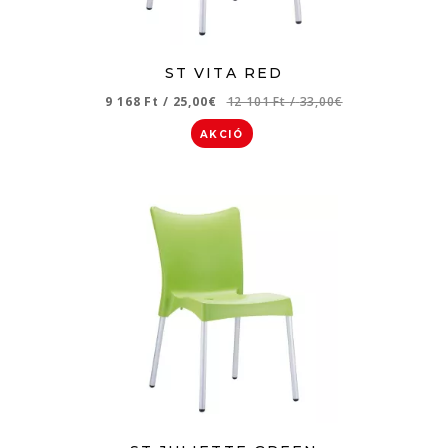
ST VITA RED
9 168 Ft
/
25,00€
12 101 Ft
/
33,00€
AKCIÓ