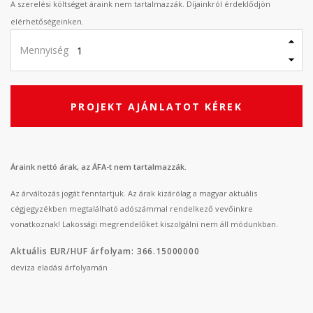
A szerelési költséget áraink nem tartalmazzák. Díjainkról érdeklődjön
elérhetőségeinken.
Mennyiség
PROJEKT AJÁNLATOT KÉREK
Áraink nettó árak, az ÁFA-t nem tartalmazzák.
Az árváltozás jogát fenntartjuk. Az árak kizárólag a magyar aktuális
cégjegyzékben megtalálható adószámmal rendelkező vevőinkre
vonatkoznak! Lakossági megrendelőket kiszolgálni nem áll módunkban.
Aktuális EUR/HUF árfolyam: 366.15000000
deviza eladási árfolyamán