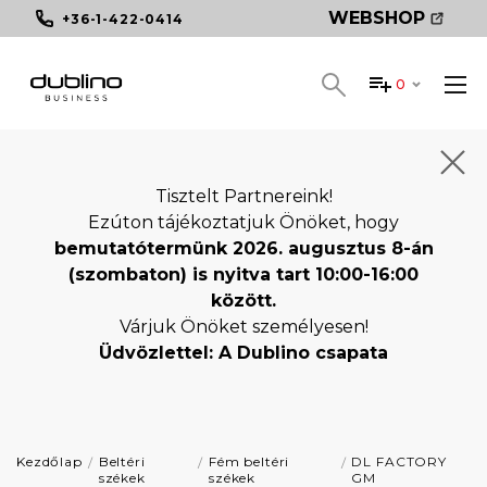
WEBSHOP
+36-1-422-0414
0
Tisztelt Partnereink!
Ezúton tájékoztatjuk Önöket, hogy
bemutatótermünk 2026. augusztus 8-án
(szombaton) is nyitva tart 10:00-16:00
között.
Várjuk Önöket személyesen!
Üdvözlettel: A Dublino csapata
Kezdőlap
Beltéri
Fém beltéri
DL FACTORY
székek
székek
GM