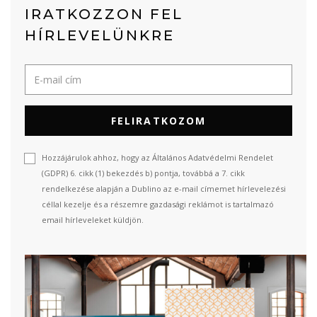
IRATKOZZON FEL
HÍRLEVELÜNKRE
FELIRATKOZOM
Hozzájárulok ahhoz, hogy az Általános Adatvédelmi Rendelet
(GDPR) 6. cikk (1) bekezdés b) pontja, továbbá a 7. cikk
rendelkezése alapján a Dublino az e-mail címemet hírlevelezési
céllal kezelje és a részemre gazdasági reklámot is tartalmazó
email hírleveleket küldjön.