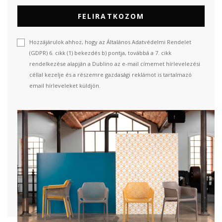
FELIRATKOZOM
Hozzájárulok ahhoz, hogy az Általános Adatvédelmi Rendelet
(GDPR) 6. cikk (1) bekezdés b) pontja, továbbá a 7. cikk
rendelkezése alapján a Dublino az e-mail címemet hírlevelezési
céllal kezelje és a részemre gazdasági reklámot is tartalmazó
email hírleveleket küldjön.