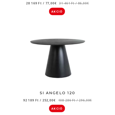
28 169 Ft
/
77,00€
31 461 Ft
/
86,00€
AKCIÓ
SI ANGELO 120
92 189 Ft
/
252,00€
108 286 Ft
/
296,00€
AKCIÓ