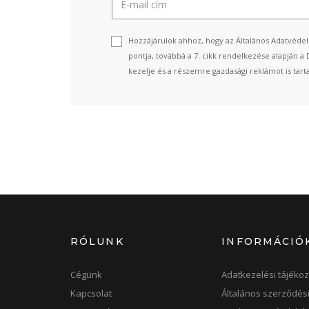
Hozzájárulok ahhoz, hogy az Általános Adatvédel
pontja, továbbá a 7. cikk rendelkezése alapján a 
kezelje és a részemre gazdasági reklámot is tart
RÓLUNK
INFORMÁCIÓ
Cégünk
Adatkezelési tájékoz
Kapcsolat
Általános szerződési