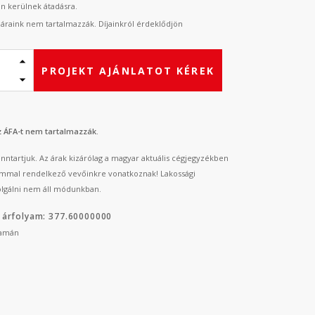
an kerülnek átadásra.
t áraink nem tartalmazzák. Díjainkról érdeklődjön
PROJEKT AJÁNLATOT KÉREK
az ÁFA-t nem tartalmazzák.
fenntartjuk. Az árak kizárólag a magyar aktuális cégjegyzékben
mmal rendelkező vevőinkre vonatkoznak! Lakossági
lgálni nem áll módunkban.
 árfolyam: 377.60000000
yamán