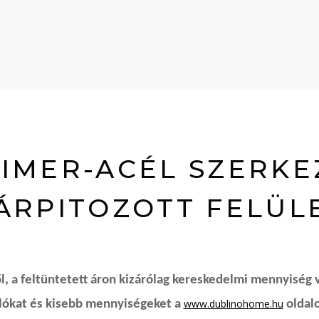
IMER-ACÉL SZERKE
ÁRPITOZOTT FELÜL
, a feltüntetett áron kizárólag kereskedelmi mennyiség 
www.dublinohome.hu
rlókat és kisebb mennyiségeket a
oldalo