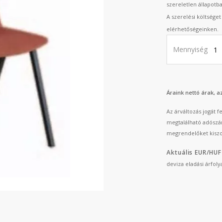
szereletlen állapotb
A szerelési költsége
elérhetőségeinken.
Mennyiség
Áraink nettó árak, 
Az árváltozás jogát 
megtalálható adószá
megrendelőket kiszo
Aktuális EUR/HUF
deviza eladási árfol