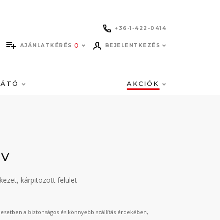
+36-1-422-0414
0
AJÁNLATKÉRÉS
BEJELENTKEZÉS
LÁTÓ
AKCIÓK
IV
kezet, kárpitozott felület
esetben a biztonságos és könnyebb szállítás érdekében,