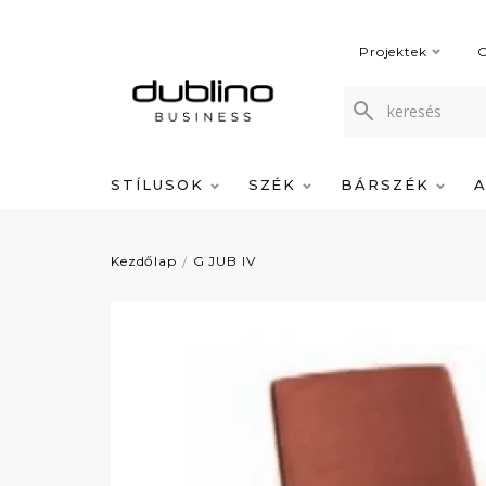
Projektek
C
STÍLUSOK
SZÉK
BÁRSZÉK
Kezdőlap
G JUB IV