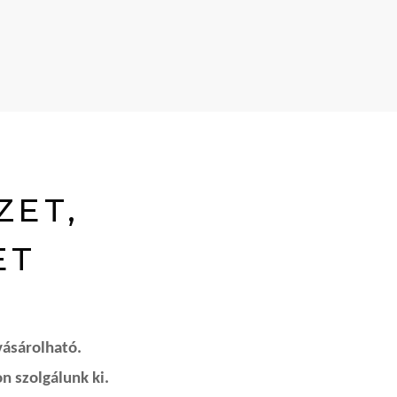
ZET,
ET
vásárolható.
n szolgálunk ki.