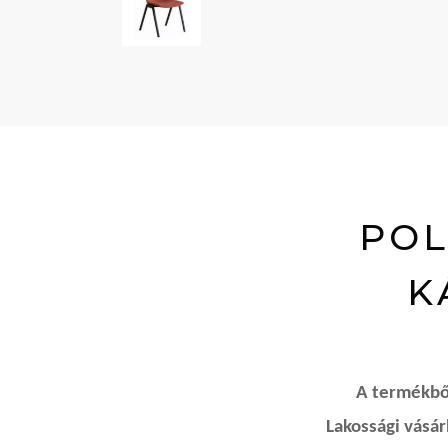
POL
K
A termékből
Lakossági vásá