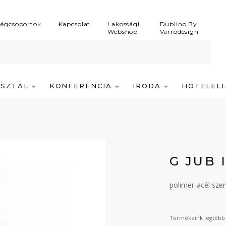
égcsoportok
Kapcsolat
Lakossági
Dublino By
Webshop
Varrodesign
ASZTAL
KONFERENCIA
IRODA
HOTELEL
G JUB 
polimer-acél szer
Termékeink legtöbb 