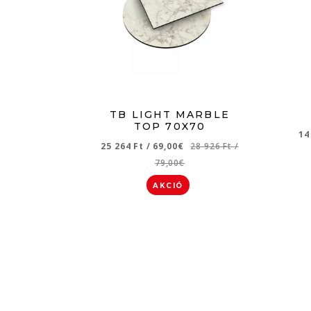
TB LIGHT MARBLE
TOP 70X70
14
25 264 Ft
/
69,00€
28 926 Ft
/
79,00€
AKCIÓ