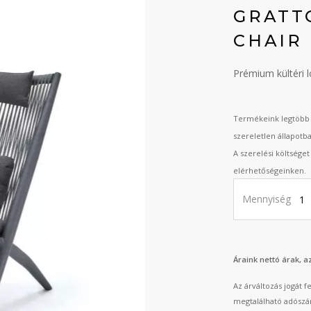
GRATT
CHAIR
Prémium kültéri 
Termékeink legtöbb 
szereletlen állapotb
A szerelési költsége
elérhetőségeinken.
Mennyiség
Áraink nettó árak, 
Az árváltozás jogát 
megtalálható adószá