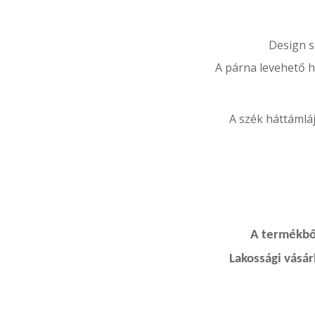
Design s
A párna levehető h
A szék háttámláj
A termékből
Lakossági vásá