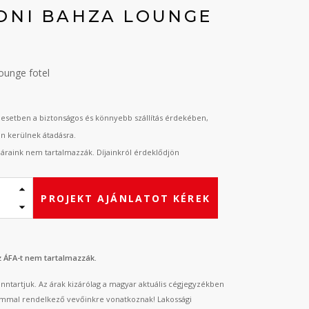
ONI BAHZA LOUNGE
lounge fotel
esetben a biztonságos és könnyebb szállítás érdekében,
an kerülnek átadásra.
t áraink nem tartalmazzák. Díjainkról érdeklődjön
PROJEKT AJÁNLATOT KÉREK
az ÁFA-t nem tartalmazzák.
fenntartjuk. Az árak kizárólag a magyar aktuális cégjegyzékben
mmal rendelkező vevőinkre vonatkoznak! Lakossági