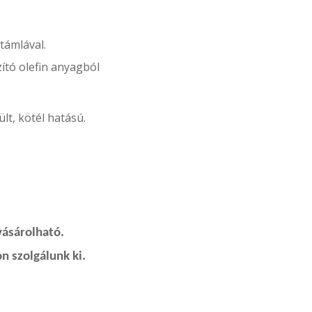
támlával.
ító olefin anyagból
lt, kötél hatású.
vásárolható.
n szolgálunk ki.