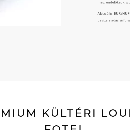
megrendelőket kiszo
Aktuális EUR/HUF
deviza eladási árfol
MIUM KÜLTÉRI LO
FOTEL