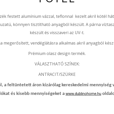
zék festett alumínium vázzal, teflonnal kezelt akril kötél hát
uzatú, könnyen tisztítható anyagból készült. A párna víztasz
készült és visszaveri az UV-t.
a megerősített, vendéglátásra alkalmas akril anyagból készü
Prémium olasz design termék.
VÁLASZTHATÓ SZÍNEK:
ANTRACIT/SZÜRKE
, a feltüntetett áron kizárólag kereskedelmi mennyiség 
www.dublinohome.hu
rlókat és kisebb mennyiségeket a
oldalo