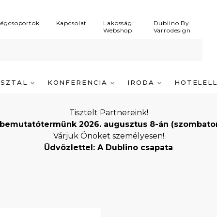
égcsoportok
Kapcsolat
Lakossági
Dublino By
Webshop
Varrodesign
ASZTAL
KONFERENCIA
IRODA
HOTELEL
Tisztelt Partnereink!
bemutatótermünk 2026. augusztus 8-án (szombaton) i
Várjuk Önöket személyesen!
Üdvözlettel: A Dublino csapata