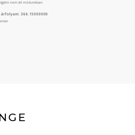
lgálni nem áll módunkban.
 árfolyam: 366.15000000
yamán
UNGE