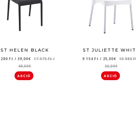
ST HELEN BLACK
ST JULIETTE WHI
 280 Ft
/
39,00€
17 575 Ft
/
9 154 Ft
/
25,00€
10 985 
48,00€
30,00€
AKCIÓ
AKCIÓ