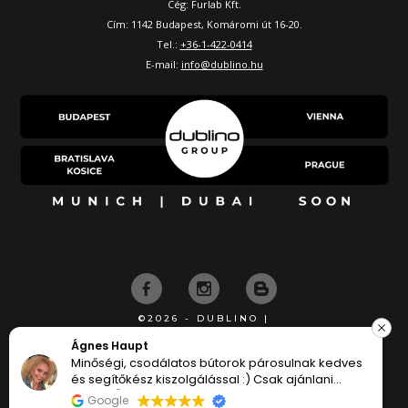
Cég: Furlab Kft.
Cím: 1142 Budapest, Komáromi út 16-20.
Tel.:
+36-1-422-0414
E-mail:
info@dublino.hu
©2026 - DUBLINO |
KÉSZÍTETTE
István Balogh
ulnak kedves
Nagyon elégedett voltam a gyors vissza
ajánlani
és pontos kiszolgálással
Google