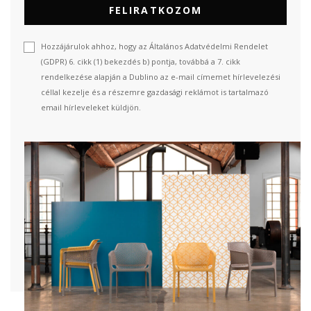
FELIRATKOZOM
Hozzájárulok ahhoz, hogy az Általános Adatvédelmi Rendelet
(GDPR) 6. cikk (1) bekezdés b) pontja, továbbá a 7. cikk
rendelkezése alapján a Dublino az e-mail címemet hírlevelezési
céllal kezelje és a részemre gazdasági reklámot is tartalmazó
email hírleveleket küldjön.