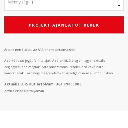
Mennyiség
PROJEKT AJÁNLATOT KÉREK
Áraink nettó árak, az ÁFA-t nem tartalmazzák.
Az árváltozás jogát fenntartjuk. Az árak kizárólag a magyar aktuális
cégjegyzékben megtalálható adószámmal rendelkező vevőinkre
vonatkoznak! Lakossági megrendelőket kiszolgálni nem áll módunkban.
Aktuális EUR/HUF árfolyam: 364.09000000
deviza eladási árfolyamán