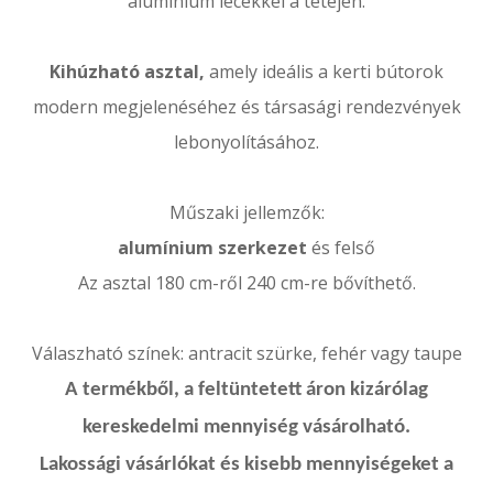
alumínium lécekkel a tetején.
Kihúzható asztal,
amely ideális a kerti bútorok
modern megjelenéséhez és társasági rendezvények
lebonyolításához.
Műszaki jellemzők:
alumínium szerkezet
és felső
Az asztal 180 cm-ről 240 cm-re bővíthető.
Válaszható színek: antracit szürke, fehér vagy taupe
A termékből, a feltüntetett áron kizárólag
kereskedelmi mennyiség vásárolható.
Lakossági vásárlókat és kisebb mennyiségeket a