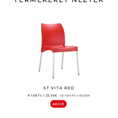
ST VITA RED
9 168 Ft
/
25,00€
12 101 Ft
/
33,00€
AKCIÓ