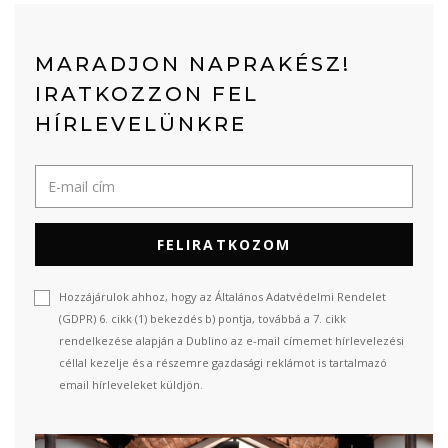
MARADJON NAPRAKÉSZ!
IRATKOZZON FEL
HÍRLEVELÜNKRE
FELIRATKOZOM
Hozzájárulok ahhoz, hogy az Általános Adatvédelmi Rendelet
(GDPR) 6. cikk (1) bekezdés b) pontja, továbbá a 7. cikk
rendelkezése alapján a Dublino az e-mail címemet hírlevelezési
céllal kezelje és a részemre gazdasági reklámot is tartalmazó
email hírleveleket küldjön.