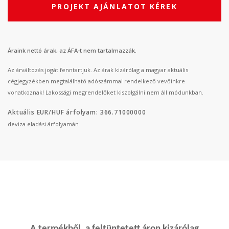
PROJEKT AJÁNLATOT KÉREK
Áraink nettó árak, az ÁFA-t nem tartalmazzák.
Az árváltozás jogát fenntartjuk. Az árak kizárólag a magyar aktuális
cégjegyzékben megtalálható adószámmal rendelkező vevőinkre
vonatkoznak! Lakossági megrendelőket kiszolgálni nem áll módunkban.
Aktuális EUR/HUF árfolyam: 366.71000000
deviza eladási árfolyamán
A termékből, a feltüntetett áron kizárólag