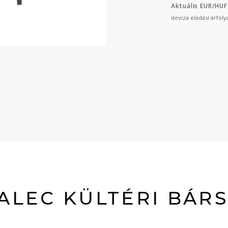
Aktuális EUR/HUF
deviza eladási árfol
 ALEC KÜLTÉRI BÁR