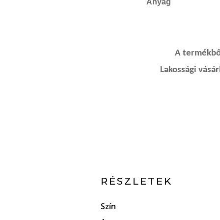
Anyag
A termékből
Lakossági vásá
RÉSZLETEK
Szín