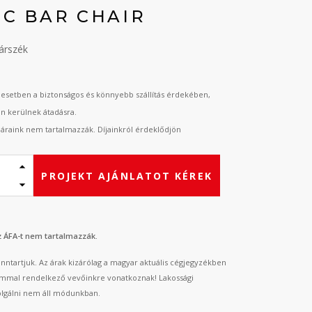
EC BAR CHAIR
bárszék
esetben a biztonságos és könnyebb szállítás érdekében,
an kerülnek átadásra.
t áraink nem tartalmazzák. Díjainkról érdeklődjön
PROJEKT AJÁNLATOT KÉREK
az ÁFA-t nem tartalmazzák.
fenntartjuk. Az árak kizárólag a magyar aktuális cégjegyzékben
mmal rendelkező vevőinkre vonatkoznak! Lakossági
lgálni nem áll módunkban.