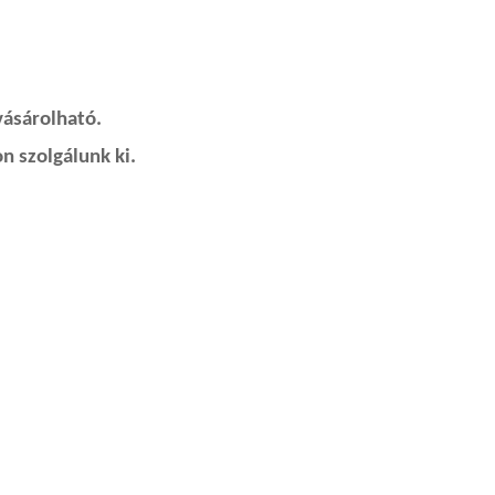
vásárolható.
n szolgálunk ki.