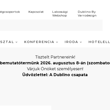
égcsoportok
Kapcsolat
Lakossági
Dublino By
Webshop
Varrodesign
ASZTAL
KONFERENCIA
IRODA
HOTELEL
Tisztelt Partnereink!
bemutatótermünk 2026. augusztus 8-án (szombaton) i
Várjuk Önöket személyesen!
Üdvözlettel: A Dublino csapata