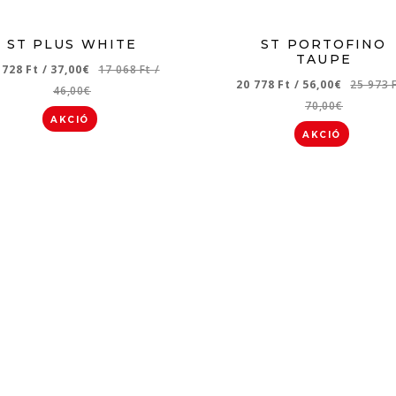
ST PLUS WHITE
ST PORTOFINO
TAUPE
 728 Ft
/
37,00€
17 068 Ft
/
20 778 Ft
/
56,00€
25 973 
46,00€
70,00€
AKCIÓ
AKCIÓ