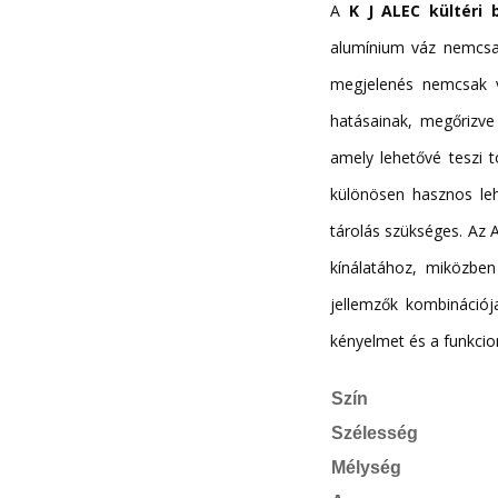
A
K J ALEC kültéri
alumínium váz nemcsak
megjelenés nemcsak v
hatásainak, megőrizve
amely lehetővé teszi t
különösen hasznos leh
tárolás szükséges. Az 
kínálatához, miközben
jellemzők kombinációja
kényelmet és a funkcion
Szín
Szélesség
Mélység