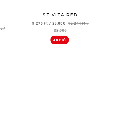
ST VITA RED
9 276 Ft
/
25,00€
12 244 Ft
/
Ft
/
33,00€
AKCIÓ