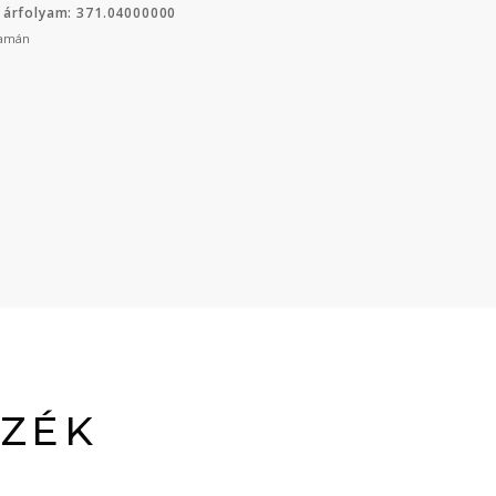
 árfolyam: 371.04000000
yamán
SZÉK