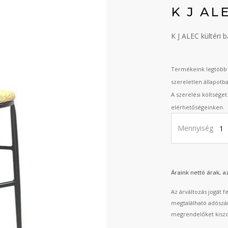
K J AL
K J ALEC kültéri 
Termékeink legtöbb 
szereletlen állapotb
A szerelési költsége
elérhetőségeinken.
Mennyiség
Áraink nettó árak, 
Az árváltozás jogát 
megtalálható adószá
megrendelőket kiszo