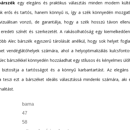
 bárszék
egy elegáns és praktikus választás minden modern kültér
 erős és tartós, hanem könnyű is, így a szék könnyedén mozgath
izuálisan vonzó, de garantálja, hogy a szék hosszú távon ellená
 eredeti színét és szerkezetét. A rakásolhatóság egy kiemelkedően 
öbb Alec bárszék egyszerű tárolását anélkül, hogy sok helyet fogla
et vendéglátóhelyek számára, ahol a helyoptimalizálás kulcsfonto
Alec bárszékkel könnyedén hozzáadhat egy stílusos és kényelmes ülőh
 biztosítja a tartósságot és a könnyű karbantartást. Az elegáns
 teszi ezt a bárszéket ideális választássá mindenki számára, aki 
alitást.
barna
47
58