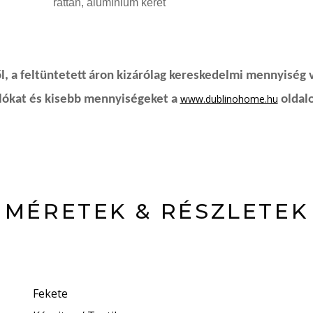
rattan, alumínium keret
, a feltüntetett áron kizárólag kereskedelmi mennyiség 
www.dublinohome.hu
rlókat és kisebb mennyiségeket a
oldalo
MÉRETEK & RÉSZLETEK
Fekete