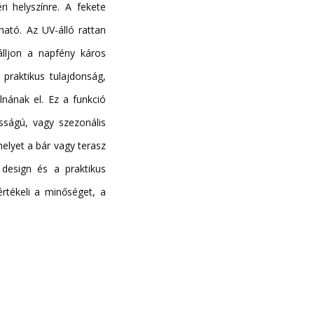
i helyszínre. A fekete
ató. Az UV-álló rattan
lljon a napfény káros
praktikus tulajdonság,
lnának el. Ez a funkció
sságú, vagy szezonális
elyet a bár vagy terasz
 design és a praktikus
értékeli a minőséget, a