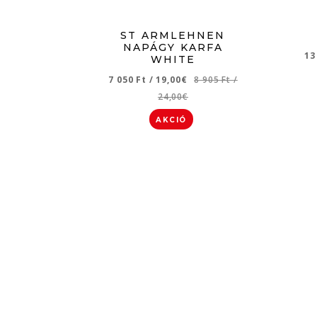
ST ARMLEHNEN
NAPÁGY KARFA
13
WHITE
7 050 Ft
/
19,00€
8 905 Ft
/
24,00€
AKCIÓ