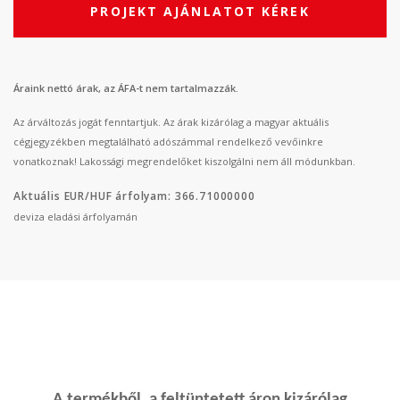
PROJEKT AJÁNLATOT KÉREK
Áraink nettó árak, az ÁFA-t nem tartalmazzák.
Az árváltozás jogát fenntartjuk. Az árak kizárólag a magyar aktuális
cégjegyzékben megtalálható adószámmal rendelkező vevőinkre
vonatkoznak! Lakossági megrendelőket kiszolgálni nem áll módunkban.
Aktuális EUR/HUF árfolyam: 366.71000000
deviza eladási árfolyamán
A termékből, a feltüntetett áron kizárólag