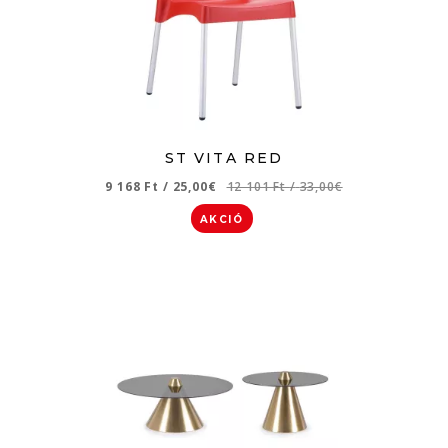
ST VITA RED
9 168 Ft
/
25,00€
12 101 Ft
/
33,00€
AKCIÓ