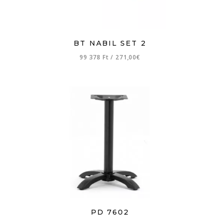
BT NABIL SET 2
99 378 Ft
/
271,00€
PD 7602