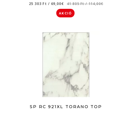
25 303 Ft
/
69,00€
41 805 Ft
/
114,00€
AKCIÓ
SP RC 921XL TORANO TOP