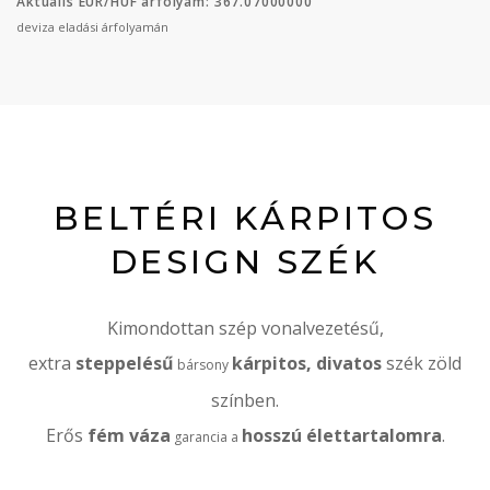
Aktuális EUR/HUF árfolyam: 367.07000000
deviza eladási árfolyamán
BELTÉRI KÁRPITOS
DESIGN SZÉK
Kimondottan szép vonalvezetésű,
extra
steppelésű
kárpitos, divatos
szék zöld
bársony
színben.
Erős
fém
váza
hosszú
élettartalomra
.
garancia a