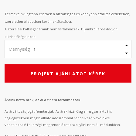
Termékeink legtöbb esetben a biztonságos és könnyebb szállítás érdekében,
szereletlen állapotban kerülnek átadásra.
A szerelési költséget áraink nem tartalmazzák. Díjainkról érdeklődjön
elérhetőségeinken.
Mennyiség
PROJEKT AJÁNLATOT KÉREK
Áraink nettó árak, az ÁFA-t nem tartalmazzák.
Az árváltozás jogát fenntartjuk. Az árak kizárólag a magyar aktuális
cégjegyzékben megtalálható adószámmal rendelkező vevőinkre
vonatkoznak! Lakossági megrendelőket kiszolgálni nem áll módunkban.