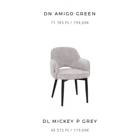
DN AMIGO GREEN
71 765 Ft
/
196,00€
DL MICKEY P GREY
43 572 Ft
/
119,00€