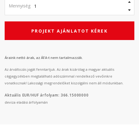
Mennyiség
PROJEKT AJÁNLATOT KÉREK
Áraink nettó árak, az ÁFA-t nem tartalmazzák.
Az árváltozás jogát fenntartjuk. Az árak kizárólag a magyar aktuális
cégjegyzékben megtalálható adószámmal rendelkező vevőinkre
vonatkoznak! Lakossági megrendelőket kiszolgálni nem áll módunkban.
Aktuális EUR/HUF árfolyam: 366.15000000
deviza eladási árfolyamán