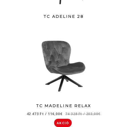
TC ADELINE 28
TC MADELINE RELAX
42 473 Ft
/
116,00€
74 328 Ft
/
203,00€
AKCIÓ