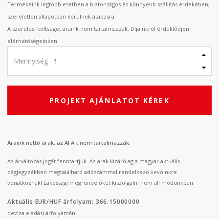
Termékeink legtöbb esetben a biztonságos és könnyebb szállítás érdekében,
szereletlen állapotban kerülnek átadásra.
A szerelési költséget áraink nem tartalmazzák. Díjainkról érdeklődjön
elérhetőségeinken.
Mennyiség
PROJEKT AJÁNLATOT KÉREK
Áraink nettó árak, az ÁFA-t nem tartalmazzák.
Az árváltozás jogát fenntartjuk. Az árak kizárólag a magyar aktuális
cégjegyzékben megtalálható adószámmal rendelkező vevőinkre
vonatkoznak! Lakossági megrendelőket kiszolgálni nem áll módunkban.
Aktuális EUR/HUF árfolyam: 366.15000000
deviza eladási árfolyamán