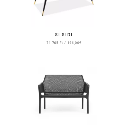
SI SIRI
71 765 Ft
/
196,00€