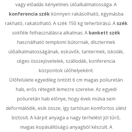
vagy előadás kényelmes ülőalkalmatossága. A
konferencia szék
könnyen rakásolható, egymásba
rakható, rakatolható. A szék 150 kg teherbírású. A
szék
sokféle felhasználásra alkalmas. A
bankett szék
használható templomi bútornak, dísztermek
ülőalkalmatosságának, esküvők, tantermek, iskolák,
céges összejövetelek, szállodák, konferencia
központok ülőhelyeként.
Ülőfelülete egyedileg öntött 6 cm magas poliuretán
hab, erős rétegelt lemezre szerelve. Az egyedi
poliuretán hab előnye, hogy évek múlva sem
deformálódik, esik össze, így tartósan komfortos ülést
biztosít. A kárpit anyaga a nagy terhelést jól tűrő,
magas kopásállóságú anyagból készült. A