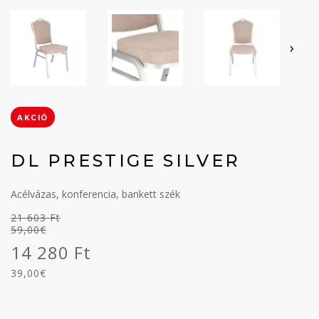
‹
›
AKCIÓ
DL PRESTIGE SILVER
Acélvázas, konferencia, bankett szék
21 603 Ft
59,00€
14 280 Ft
39,00€