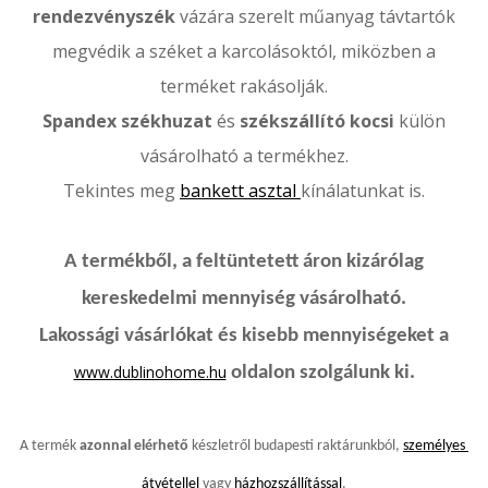
rendezvényszék
vázára szerelt műanyag távtartók
megvédik a széket a karcolásoktól, miközben a
terméket rakásolják.
Spandex székhuzat
és
székszállító kocsi
külön
vásárolható a termékhez.
Tekintes meg
bankett asztal
kínálatunkat is.
A termékből, a feltüntetett áron kizárólag
kereskedelmi mennyiség vásárolható.
Lakossági vásárlókat és kisebb mennyiségeket a
www.dublinohome.hu
oldalon szolgálunk ki.
A termék 
azonnal elérhető
 készletről budapesti raktárunkból, 
személyes 
átvétellel
 vagy 
házhozszállítással
.