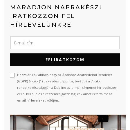
MARADJON NAPRAKÉSZ!
IRATKOZZON FEL
HÍRLEVELÜNKRE
FELIRATKOZOM
Hozzájárulok ahhoz, hogy az Általános Adatvédelmi Rendelet
(GDPR) 6. cikk (1) bekezdés b) pontja, továbbá a 7. cikk
rendelkezése alapján a Dublino az e-mail címemet hírlevelezési
céllal kezelje és a részemre gazdasági reklámot is tartalmazó
email hírleveleket küldjön.