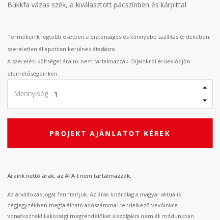
Bükkfa vázas szék, a kiválasztott pácszínben és kárpittal
Termékeink legtöbb esetben a biztonságos és könnyebb szállítás érdekében,
szereletlen állapotban kerülnek átadásra.
A szerelési költséget áraink nem tartalmazzák. Díjainkról érdeklődjön
elérhetőségeinken.
Mennyiség
PROJEKT AJÁNLATOT KÉREK
Áraink nettó árak, az ÁFA-t nem tartalmazzák.
Az árváltozás jogát fenntartjuk. Az árak kizárólag a magyar aktuális
cégjegyzékben megtalálható adószámmal rendelkező vevőinkre
vonatkoznak! Lakossági megrendelőket kiszolgálni nem áll módunkban.