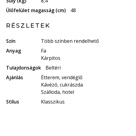
Súly (kg)
8,4
Ülőfelület magasság (cm)
48
RÉSZLETEK
Szín
Több színben rendelhető
Anyag
Fa
Kárpitos
Tulajdonságok
Beltéri
Ajánlás
Étterem, vendéglő
Kávézó, cukrászda
Szálloda, hotel
Stílus
Klasszikus