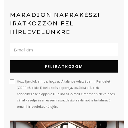
MARADJON NAPRAKÉSZ!
IRATKOZZON FEL
HÍRLEVELÜNKRE
FELIRATKOZOM
Hozzájárulok ahhoz, hogy az Általános Adatvédelmi Rendelet
(GDPR) 6. cikk (1) bekezdés b) pontja, továbbá a 7. cikk
rendelkezése alapján a Dublino az e-mail címemet hírlevelezési
céllal kezelje és a részemre gazdasági reklámot is tartalmazó
email hírleveleket küldjön.