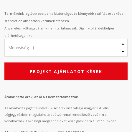
Termékeink legtöbb esetben a biztonságos és könnyebb szállítás érdekében,
szereletlen állapotban kerülnek átadásra.
A szerelési költséget áraink nem tartalmazzák. Díjainkról érdeklődjön
elérhetőségeinken.
Mennyiség
PROJEKT AJÁNLATOT KÉREK
Áraink nettó árak, az ÁFA-t nem tartalmazzák.
Az árváltozás jogát fenntartjuk. Az árak kizárólag a magyar aktuális
cégjegyzékben megtalálható adószámmal rendelkező vevőinkre
vonatkoznak! Lakossági megrendelőket kiszolgálni nem áll módunkban.