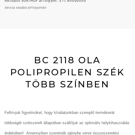
Aktuális EUR/HUF árfolyam: 377.60000000
deviza eladási árfolyamán
BC 2118 OLA
POLIPROPILEN SZÉK
TÖBB SZÍNBEN
Felhívjuk figyelmüket, hogy kínálatunkban szereplő termékeink
többségét szétszerelt állapotban szállítjuk az optimális helykihasználás
érdekében! Amennyiben szeretnék igénybe venni összeszerelési