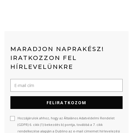
MARADJON NAPRAKÉSZ!
IRATKOZZON FEL
HÍRLEVELÜNKRE
FELIRATKOZOM
Hozzájárulok ahhoz, hogy az Általános Adatvédelmi Rendelet
(GDPR) 6. cikk (1) bekezdés b) pontja, továbbá a 7. cikk
rendelkezése alapján a Dublino az e-mail címemet hírlevelezési