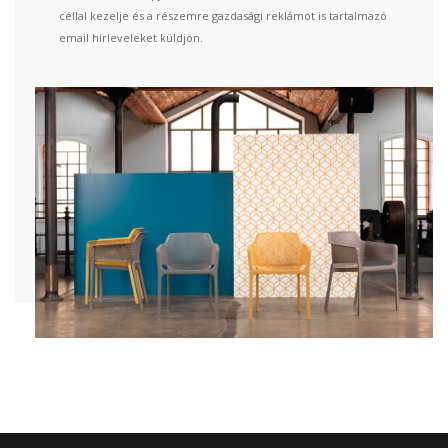
céllal kezelje és a részemre gazdasági reklámot is tartalmazó
email hírleveleket küldjön.