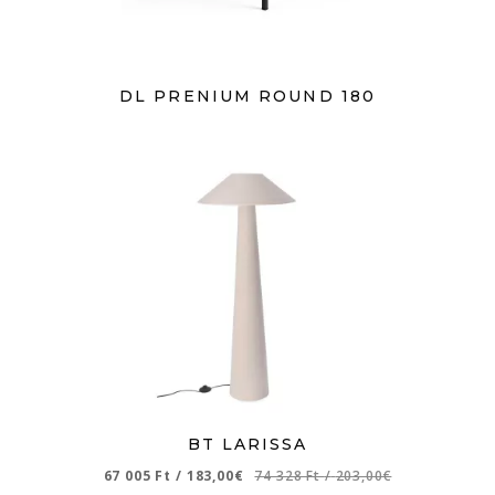
DL PRENIUM ROUND 180
BT LARISSA
67 005 Ft
/
183,00€
74 328 Ft
/
203,00€