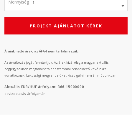
Mennyiség
PROJEKT AJÁNLATOT KÉREK
Áraink nettó árak, az ÁFA-t nem tartalmazzák.
Az árváltozás jogát fenntartjuk. Az árak kizárólag a magyar aktuális
cégjegyzékben megtalálható adószámmal rendelkező vevőinkre
vonatkoznak! Lakossági megrendelőket kiszolgálni nem áll módunkban.
Aktuális EUR/HUF árfolyam: 366.15000000
deviza eladási árfolyamán