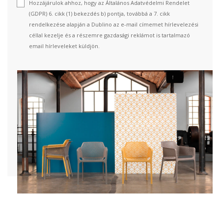
Hozzájárulok ahhoz, hogy az Általános Adatvédelmi Rendelet
(GDPR) 6. cikk (1) bekezdés b) pontja, továbbá a 7. cikk
rendelkezése alapján a Dublino az e-mail címemet hírlevelezési
céllal kezelje és a részemre gazdasági reklámot is tartalmazó
email hírleveleket küldjön.