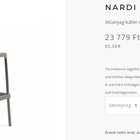
NARDI
Műanyag kültéri 
23 779 F
65,00€
Termékeink legtöbb 
szereletlen állapotb
A szerelési költsége
elérhetőségeinken.
Mennyiség
Áraink nettó árak, 