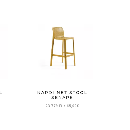
L
NARDI NET STOOL
SENAPE
23 779 Ft
/
65,00€