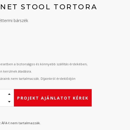
 NET STOOL TORTORA
éttermi bárszék
t
esetben a biztonságos és könnyebb szállítás érdekében,
an kerülnek átadásra.
t áraink nem tartalmazzák. Díjainkról érdeklődjön
PROJEKT AJÁNLATOT KÉREK
az ÁFA-t nem tartalmazzák.