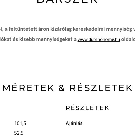
, a feltüntetett áron kizárólag kereskedelmi mennyiség 
www.dublinohome.hu
rlókat és kisebb mennyiségeket a
oldalo
MÉRETEK & RÉSZLETEK
RÉSZLETEK
101,5
Ajánlás
52,5