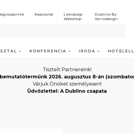
égcsoportok
Kapcsolat
Lakossági
Dublino By
Webshop
Varrodesign
ASZTAL
KONFERENCIA
IRODA
HOTELEL
Tisztelt Partnereink!
bemutatótermünk 2026. augusztus 8-án (szombaton) i
Várjuk Önöket személyesen!
Üdvözlettel: A Dublino csapata