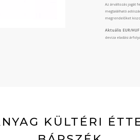
Az árváltozás jogát 
megtalálható adószá
megrendelőket kiszo
Aktuális EUR/HUF
deviza eladási árfol
NYAG KÜLTÉRI ÉTT
BÁRSZÉK