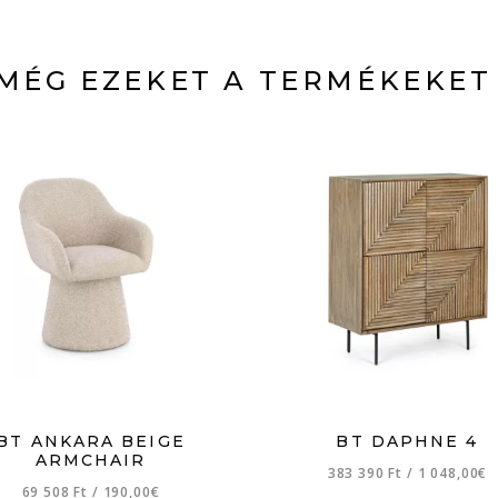
MÉG EZEKET A TERMÉKEKET
BT ANKARA BEIGE
BT DAPHNE 4
ARMCHAIR
383 390 Ft
/
1 048,00€
69 508 Ft
/
190,00€