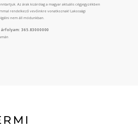
fenntartjuk. Az árak kizárólag a magyar aktuális cégjegyzékben
mmal rendelkező vevőinkre vonatkoznak! Lakossági
lgálni nem áll módunkban.
 árfolyam: 365.83000000
yamán
ERMI