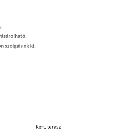
A
z.
vásárolható.
n szolgálunk ki.
Kert, terasz