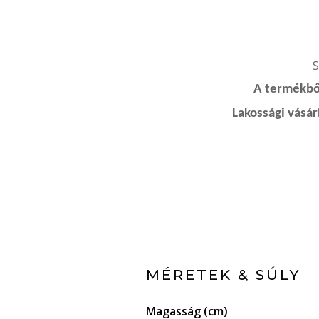
S
A termékből
Lakossági vásá
MÉRETEK & SÚLY
Magasság (cm)