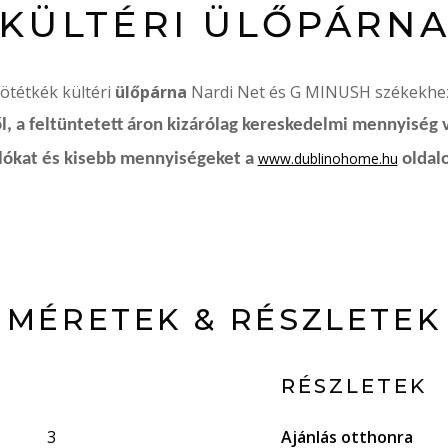
KÜLTÉRI ÜLŐPÁRN
ötétkék kültéri
ülőpárna
Nardi Net és G MINUSH székekhe
, a feltüntetett áron kizárólag kereskedelmi mennyiség 
www.dublinohome.hu
rlókat és kisebb mennyiségeket a
oldalo
MÉRETEK & RÉSZLETEK
RÉSZLETEK
3
Ajánlás otthonra