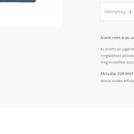
Mennyiség
Áraink nettó árak, 
Az árváltozás jogát 
megtalálható adószá
megrendelőket kiszo
Aktuális EUR/HUF
deviza eladási árfol