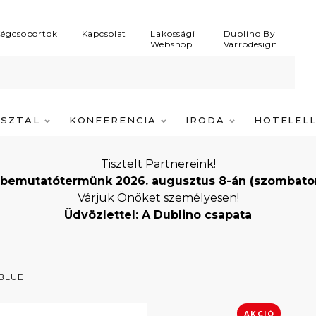
égcsoportok
Kapcsolat
Lakossági
Dublino By
Webshop
Varrodesign
ASZTAL
KONFERENCIA
IRODA
HOTELEL
Tisztelt Partnereink!
bemutatótermünk 2026. augusztus 8-án (szombaton) i
Várjuk Önöket személyesen!
Üdvözlettel: A Dublino csapata
BLUE
AKCIÓ