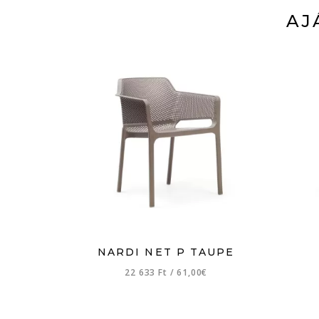
AJ
NARDI NET P TAUPE
22 633 Ft
/
61,00€