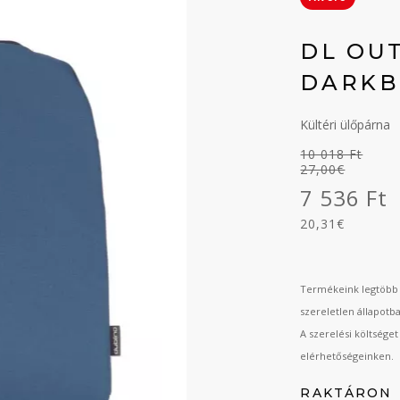
DL OU
DARKB
Kültéri ülőpárna
10 018 Ft
27,00€
7 536 Ft
20,31€
Termékeink legtöbb 
szereletlen állapotb
A szerelési költsége
elérhetőségeinken.
RAKTÁRON