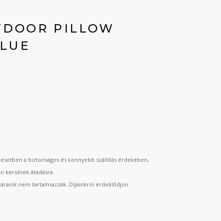
TDOOR PILLOW
LUE
esetben a biztonságos és könnyebb szállítás érdekében,
an kerülnek átadásra.
t áraink nem tartalmazzák. Díjainkról érdeklődjön