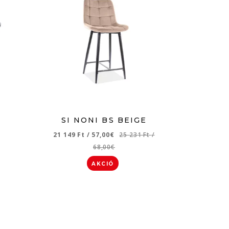
SI NONI BS BEIGE
21 149 Ft
/
57,00€
25 231 Ft
/
68,00€
AKCIÓ