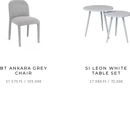
BT ANKARA GREY
SI LEON WHITE
CHAIR
TABLE SET
51 575 Ft
/
139,00€
27 086 Ft
/
73,00€