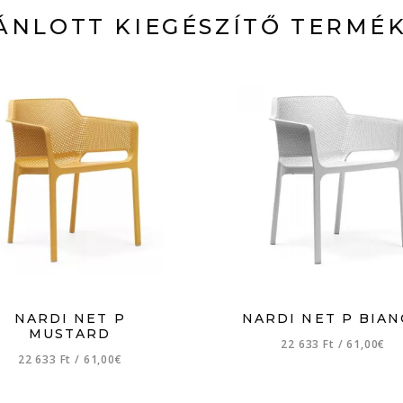
ÁNLOTT KIEGÉSZÍTŐ TERMÉ
NARDI NET P
NARDI NET P BIA
MUSTARD
22 633 Ft
/
61,00€
22 633 Ft
/
61,00€