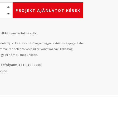
PROJEKT AJÁNLATOT KÉREK
az ÁFA-t nem tartalmazzák.
fenntartjuk. Az árak kizárólag a magyar aktuális cégjegyzékben
mmal rendelkező vevőinkre vonatkoznak! Lakossági
lgálni nem áll módunkban.
 árfolyam: 371.04000000
yamán