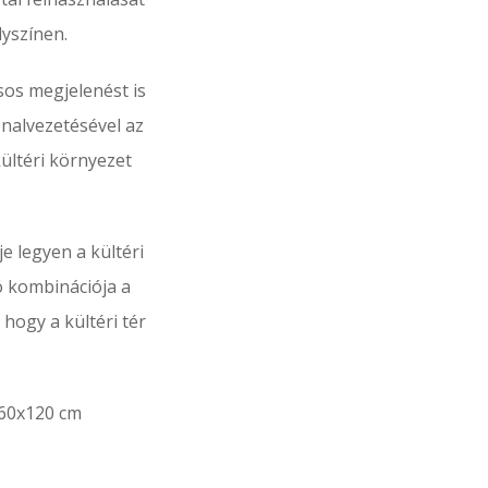
yszínen.
sos megjelenést is
vonalvezetésével az
kültéri környezet
e legyen a kültéri
ó kombinációja a
hogy a kültéri tér
360x120 cm