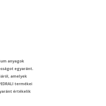
mium anyagok
ósságot egyaránt.
iáról, amelyek
 PEDRALI termékei
yaránt értékelik