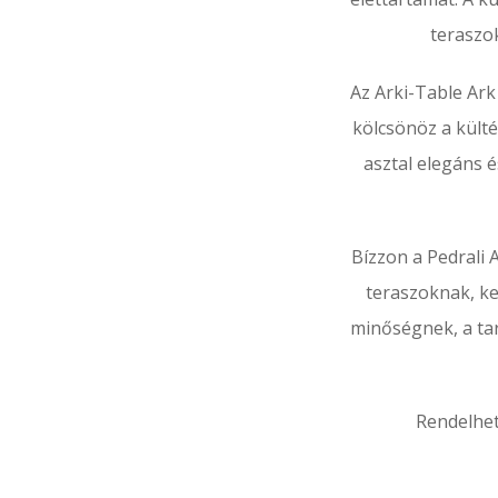
teraszo
Az Arki-Table Ark
kölcsönöz a külté
asztal elegáns é
Bízzon a Pedrali 
teraszoknak, ke
minőségnek, a tar
Rendelhet