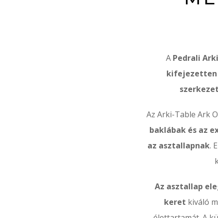
A
Pedrali Ark
kifejezetten
szerkeze
Az Arki-Table Ark Ou
baklábak és az e
az asztallapnak
. 
Az asztallap el
keret
kiváló 
élettartamát. A kü