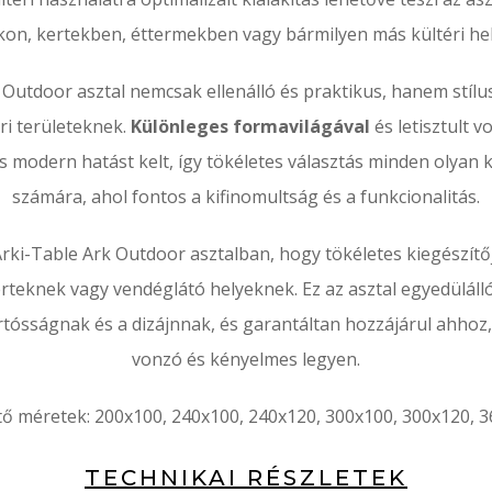
kon, kertekben, éttermekben vagy bármilyen más kültéri hel
 Outdoor asztal nemcsak ellenálló és praktikus, hanem stílu
ri területeknek.
Különleges formavilágával
és letisztult 
s modern hatást kelt, így tökéletes választás minden olyan 
számára, ahol fontos a kifinomultság és a funkcionalitás.
Arki-Table Ark Outdoor asztalban, hogy tökéletes kiegészítőj
rteknek vagy vendéglátó helyeknek. Ez az asztal egyedüláll
tósságnak és a dizájnnak, és garantáltan hozzájárul ahhoz, 
vonzó és kényelmes legyen.
ő méretek:
200x100, 240x100, 240x120, 300x100, 300x120, 
TECHNIKAI RÉSZLETEK