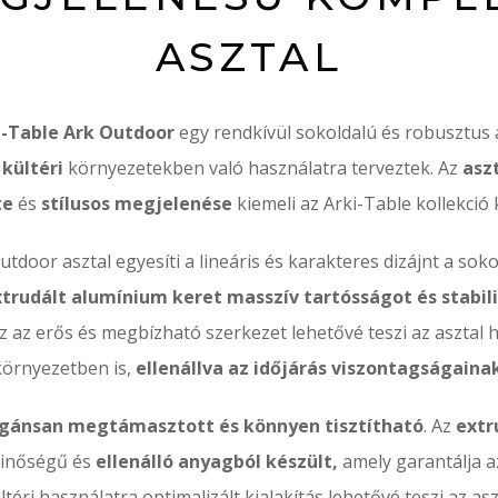
ASZTAL
i-Table Ark Outdoor
egy rendkívül sokoldalú és robusztus 
 kültéri
környezetekben való használatra terveztek. Az
asz
te
és
stílusos megjelenése
kiemeli az Arki-Table kollekció 
tdoor asztal egyesíti a lineáris és karakteres dizájnt a soko
xtrudált alumínium keret masszív tartósságot és stabili
Ez az erős és megbízható szerkezet lehetővé teszi az asztal h
környezetben is,
ellenállva az időjárás viszontagságainak
egánsan megtámasztott és könnyen tisztítható
. Az
extr
minőségű és
ellenálló anyagból készült,
amely garantálja a
ltéri használatra optimalizált kialakítás lehetővé teszi az as