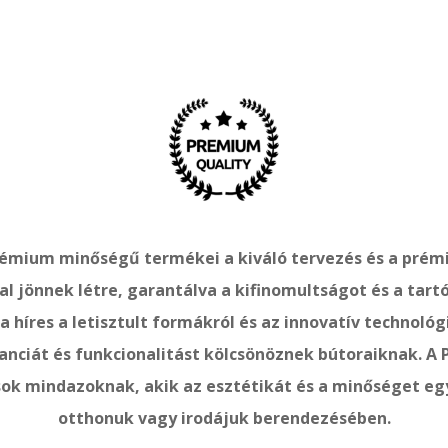
rémium minőségű termékei a kiváló tervezés és a pré
l jönnek létre, garantálva a kifinomultságot és a tart
a híres a letisztult formákról és az innovatív technológ
anciát és funkcionalitást kölcsönöznek bútoraiknak. A
sok mindazoknak, akik az esztétikát és a minőséget eg
otthonuk vagy irodájuk berendezésében.