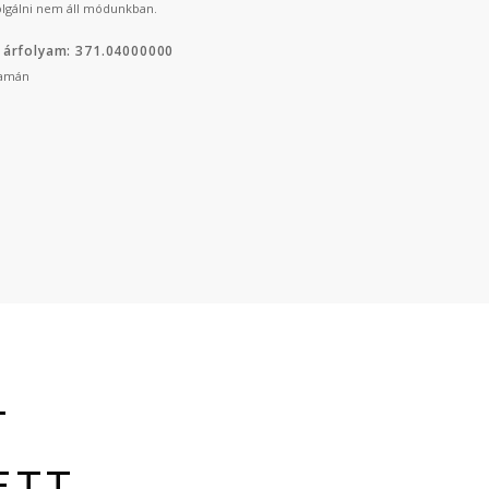
lgálni nem áll módunkban.
 árfolyam: 371.04000000
yamán
T
ETT