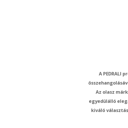
A PEDRALI p
összehangolásáva
Az olasz márk
egyedülálló eleg
kiváló választá