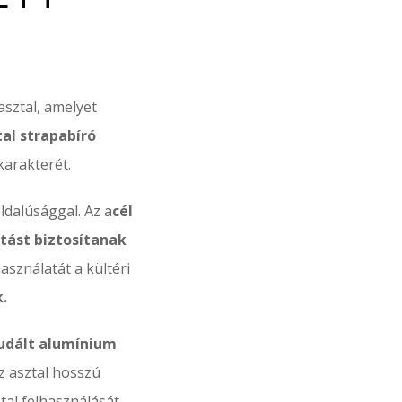
asztal, amelyet
tal strapabíró
karakterét.
ldalúsággal. Az a
cél
tást biztosítanak
asználatát a kültéri
.
udált alumínium
z asztal hosszú
ztal felhasználását