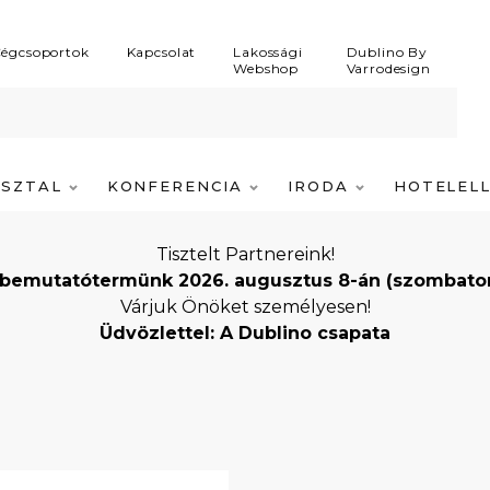
égcsoportok
Kapcsolat
Lakossági
Dublino By
Webshop
Varrodesign
ASZTAL
KONFERENCIA
IRODA
HOTELEL
Tisztelt Partnereink!
bemutatótermünk 2026. augusztus 8-án (szombaton) i
Várjuk Önöket személyesen!
Üdvözlettel: A Dublino csapata