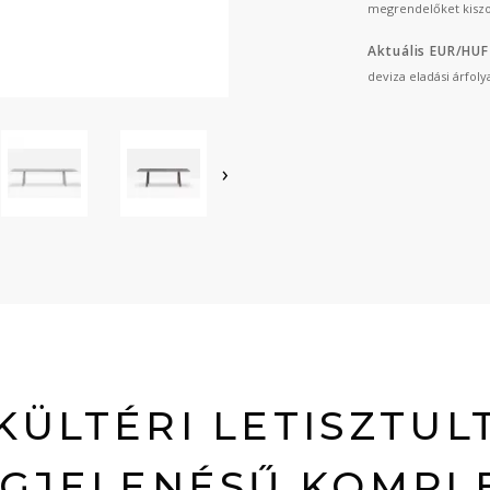
megrendelőket kiszo
Aktuális EUR/HUF
deviza eladási árfol
›
KÜLTÉRI LETISZTUL
GJELENÉSŰ KOMPL