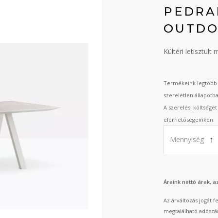
PEDRA
OUTD
Kültéri letisztul
Termékeink legtöbb 
szereletlen állapotb
A szerelési költsége
elérhetőségeinken.
Mennyiség
Áraink nettó árak, 
Az árváltozás jogát 
megtalálható adószá