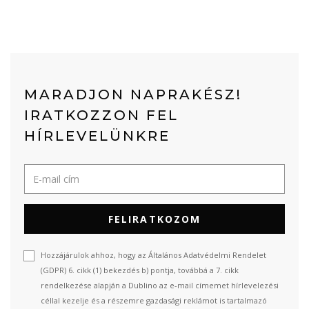
MARADJON NAPRAKÉSZ!
IRATKOZZON FEL
HÍRLEVELÜNKRE
FELIRATKOZOM
Hozzájárulok ahhoz, hogy az Általános Adatvédelmi Rendelet
(GDPR) 6. cikk (1) bekezdés b) pontja, továbbá a 7. cikk
rendelkezése alapján a Dublino az e-mail címemet hírlevelezési
céllal kezelje és a részemre gazdasági reklámot is tartalmazó