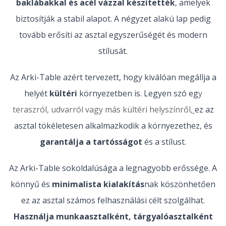
baklábakkal és acél vázzal készítették
, amelyek
biztosítják a stabil alapot. A négyzet alakú lap pedig
tovább erősíti az asztal egyszerűségét és modern
stílusát.
Az Arki-Table azért tervezett, hogy kiválóan megállja a
helyét
kültéri
környezetben is. Legyen szó eg
y
teraszról, udvarról vagy más kültéri helyszínről,
ez az
asztal tökéletesen alkalmazkodik a környezethez, és
garantálja a tartósságot
és a stílust.
Az Arki-Table sokoldalúsága a legnagyobb erőssége. A
könnyű és
minimalista kialakítás
nak köszönhetően
ez az asztal számos felhasználási célt szolgálhat.
Használja munkaasztalként, tárgyalóasztalként