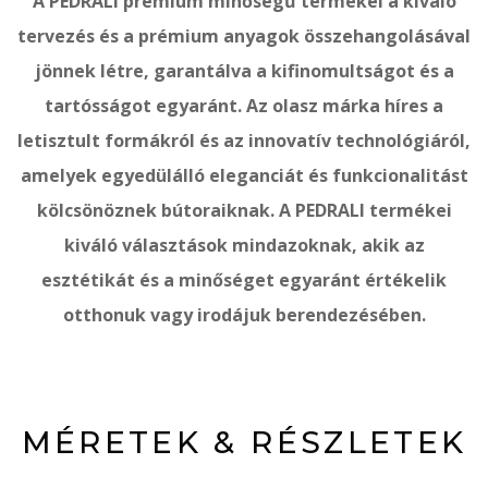
A PEDRALI prémium minőségű termékei a kiváló
tervezés és a prémium anyagok összehangolásával
jönnek létre, garantálva a kifinomultságot és a
tartósságot egyaránt. Az olasz márka híres a
letisztult formákról és az innovatív technológiáról,
amelyek egyedülálló eleganciát és funkcionalitást
kölcsönöznek bútoraiknak. A PEDRALI termékei
kiváló választások mindazoknak, akik az
esztétikát és a minőséget egyaránt értékelik
otthonuk vagy irodájuk berendezésében.
MÉRETEK & RÉSZLETEK