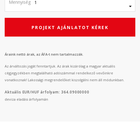
Mennyiség
PROJEKT AJÁNLATOT KÉREK
Áraink nettó árak, az ÁFA-t nem tartalmazzák.
Az árváltozás jogát fenntartjuk. Az árak kizárólag a magyar aktuális
cégjegyzékben megtalálható adószámmal rendelkező vevőinkre
vonatkoznak! Lakossági megrendelőket kiszolgálni nem áll módunkban.
Aktuális EUR/HUF árfolyam: 364.09000000
deviza eladási árfolyamán