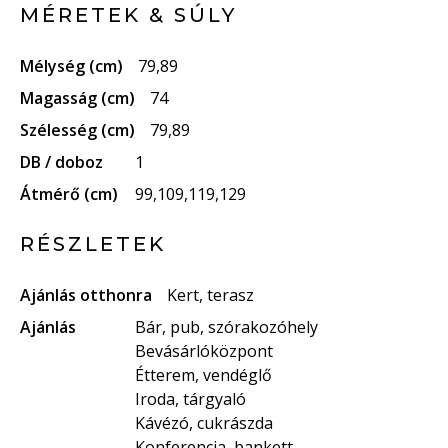
MÉRETEK & SÚLY
Mélység (cm)
79,89
Magasság (cm)
74
Szélesség (cm)
79,89
DB / doboz
1
Átmérő (cm)
99,109,119,129
RÉSZLETEK
Ajánlás otthonra
Kert, terasz
Ajánlás
Bár, pub, szórakozóhely
Bevásárlóközpont
Étterem, vendéglő
Iroda, tárgyaló
Kávézó, cukrászda
Konferencia, bankett