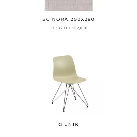
BG NORA 200X290
37 137 Ft
/
102,00€
G UNIK