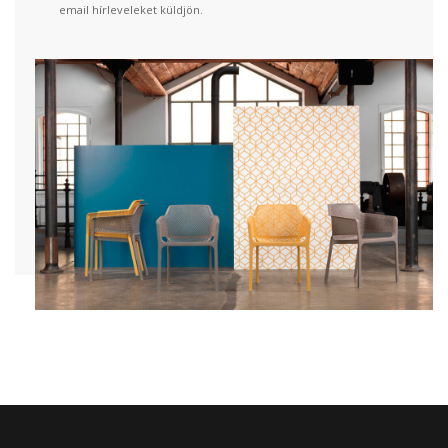
email hírleveleket küldjön.