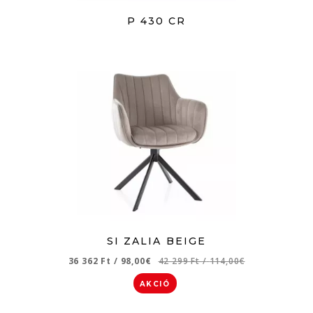
P 430 CR
SI ZALIA BEIGE
36 362 Ft
/
98,00€
42 299 Ft
/
114,00€
AKCIÓ