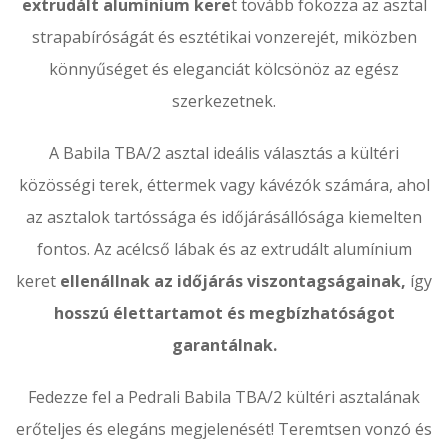
extrudált alumínium kere
t tovább fokozza az asztal
strapabíróságát és esztétikai vonzerejét, miközben
könnyűséget és eleganciát kölcsönöz az egész
szerkezetnek.
A Babila TBA/2 asztal ideális választás a kültéri
közösségi terek, éttermek vagy kávézók számára, ahol
az asztalok tartóssága és időjárásállósága kiemelten
fontos. Az acélcső lábak és az extrudált alumínium
keret
ellenállnak az időjárás viszontagságainak,
így
hosszú élettartamot és megbízhatóságot
garantálnak.
Fedezze fel a Pedrali Babila TBA/2 kültéri asztalának
erőteljes és elegáns megjelenését! Teremtsen vonzó és