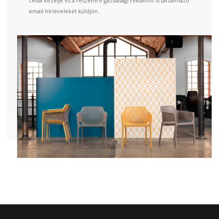
céllal kezelje és a részemre gazdasági reklámot is tartalmazó
email hírleveleket küldjön.