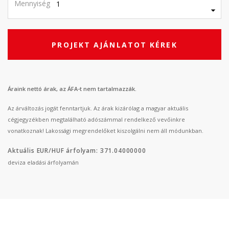
Mennyiség
PROJEKT AJÁNLATOT KÉREK
Áraink nettó árak, az ÁFA-t nem tartalmazzák.
Az árváltozás jogát fenntartjuk. Az árak kizárólag a magyar aktuális
cégjegyzékben megtalálható adószámmal rendelkező vevőinkre
vonatkoznak! Lakossági megrendelőket kiszolgálni nem áll módunkban.
Aktuális EUR/HUF árfolyam: 371.04000000
deviza eladási árfolyamán