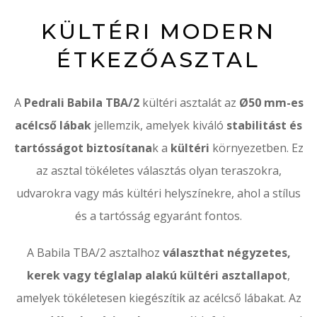
KÜLTÉRI MODERN
ÉTKEZŐASZTAL
A
Pedrali Babila TBA/2
kültéri asztalát az
Ø50 mm-es
acélcső lábak
jellemzik, amelyek kiváló
stabilitást és
tartósságot biztosítana
k a
kültéri
környezetben. Ez
az asztal tökéletes választás olyan teraszokra,
udvarokra vagy más kültéri helyszínekre, ahol a stílus
és a tartósság egyaránt fontos.
A Babila TBA/2 asztalhoz
választhat négyzetes,
kerek vagy téglalap alakú kültéri asztallapot
,
amelyek tökéletesen kiegészítik az acélcső lábakat. Az