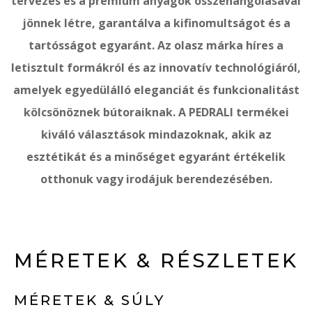
tervezés és a prémium anyagok összehangolásával
jönnek létre, garantálva a kifinomultságot és a
tartósságot egyaránt. Az olasz márka híres a
letisztult formákról és az innovatív technológiáról,
amelyek egyedülálló eleganciát és funkcionalitást
kölcsönöznek bútoraiknak. A PEDRALI termékei
kiváló választások mindazoknak, akik az
esztétikát és a minőséget egyaránt értékelik
otthonuk vagy irodájuk berendezésében.
MÉRETEK & RÉSZLETEK
MÉRETEK & SÚLY