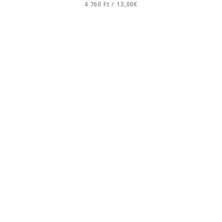
4 760 Ft
/
13,00€