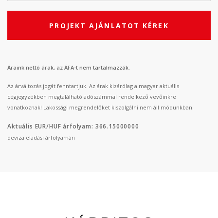
PROJEKT AJÁNLATOT KÉREK
Áraink nettó árak, az ÁFA-t nem tartalmazzák.
Az árváltozás jogát fenntartjuk. Az árak kizárólag a magyar aktuális
cégjegyzékben megtalálható adószámmal rendelkező vevőinkre
vonatkoznak! Lakossági megrendelőket kiszolgálni nem áll módunkban.
Aktuális EUR/HUF árfolyam: 366.15000000
deviza eladási árfolyamán