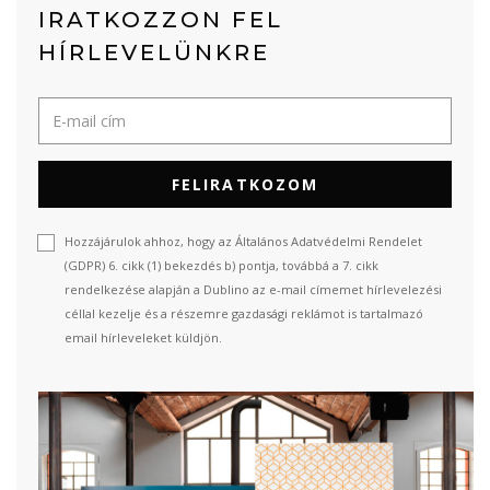
IRATKOZZON FEL
HÍRLEVELÜNKRE
FELIRATKOZOM
Hozzájárulok ahhoz, hogy az Általános Adatvédelmi Rendelet
(GDPR) 6. cikk (1) bekezdés b) pontja, továbbá a 7. cikk
rendelkezése alapján a Dublino az e-mail címemet hírlevelezési
céllal kezelje és a részemre gazdasági reklámot is tartalmazó
email hírleveleket küldjön.