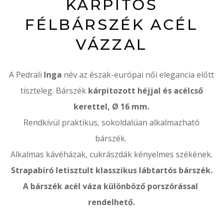
KÁRPITOS
FÉLBÁRSZÉK ACÉL
VÁZZAL
A Pedrali
Inga
név az észak-európai női elegancia előtt
tiszteleg. Bárszék
kárpitozott héjjal és acélcső
kerettel, Ø 16 mm.
Rendkívül praktikus, sokoldalúan alkalmazható
bárszék.
Alkalmas kávéházak, cukrászdák kényelmes székének.
Strapabíró letisztult klasszikus lábtartós bárszék.
A bárszék acél váza különböző porszórással
rendelhető.