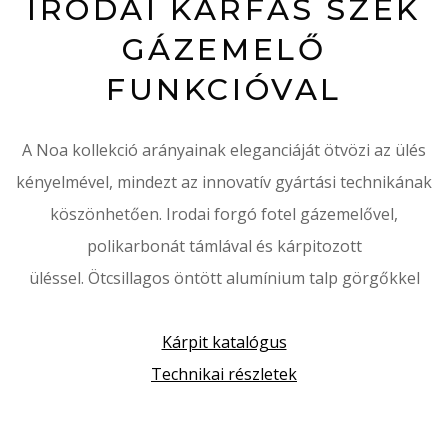
IRODAI KARFÁS SZÉK
GÁZEMELŐ
FUNKCIÓVAL
A Noa kollekció arányainak eleganciáját ötvözi az ülés
kényelmével, mindezt az innovatív gyártási technikának
köszönhetően. Irodai
forgó fotel gázemelővel,
polikarbonát támlával és kárpitozott
üléssel.
Ötcsillagos öntött alumínium talp görgőkkel
Kárpit katalógus
Technikai részletek