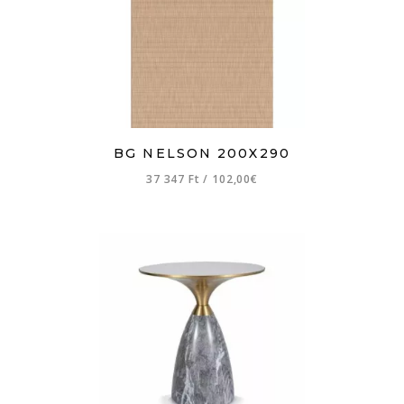
BG NELSON 200X290
37 347 Ft
/
102,00€