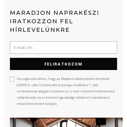
MARADJON NAPRAKÉSZ!
IRATKOZZON FEL
HÍRLEVELÜNKRE
FELIRATKOZOM
Hozzájárulok ahhoz, hogy az Általános Adatvédelmi Rendelet
(GDPR) 6. cikk (1) bekezdés b) pontja, továbbá a 7. cikk
rendelkezése alapján a Dublino az e-mail címemet hírlevelezési
céllal kezelje és a részemre gazdasági reklámot is tartalmazó
email hírleveleket küldjön.