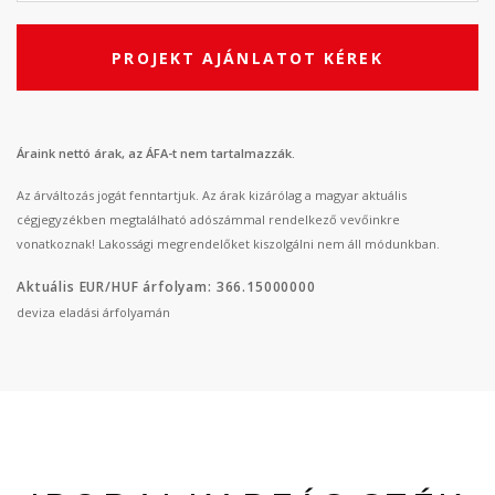
PROJEKT AJÁNLATOT KÉREK
Áraink nettó árak, az ÁFA-t nem tartalmazzák.
Az árváltozás jogát fenntartjuk. Az árak kizárólag a magyar aktuális
cégjegyzékben megtalálható adószámmal rendelkező vevőinkre
vonatkoznak! Lakossági megrendelőket kiszolgálni nem áll módunkban.
Aktuális EUR/HUF árfolyam: 366.15000000
deviza eladási árfolyamán