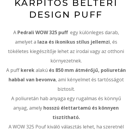
KÁRPITOS BELTÉRI
DESIGN PUFF
A
Pedrali WOW 325 puff
egy különleges darab,
amelyet a
laza és ikonikus stílus jellemzi
, és
tökéletes kiegészítője lehet az irodai vagy az otthoni
környezetnek.
A
puff
kerek
alakú
és 850 mm átmérőjű,
poliuretán
habbal van bevonva
, ami kényelmet és tartósságot
biztosít.
A poliuretán hab anyaga egy rugalmas és könnyű
anyag, amely
hosszú élettartamú és könnyen
tisztítható.
A WOW 325 Pouf kiváló választás lehet, ha szeretnél