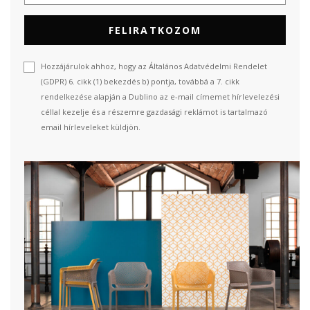
FELIRATKOZOM
Hozzájárulok ahhoz, hogy az Általános Adatvédelmi Rendelet
(GDPR) 6. cikk (1) bekezdés b) pontja, továbbá a 7. cikk
rendelkezése alapján a Dublino az e-mail címemet hírlevelezési
céllal kezelje és a részemre gazdasági reklámot is tartalmazó
email hírleveleket küldjön.