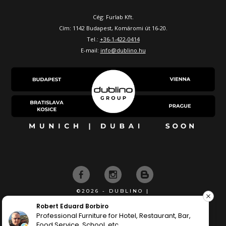
Cég: Furlab Kft.
Cím: 1142 Budapest, Komáromi út 16-20.
Tel.:
+36-1-422-0414
E-mail:
info@dublino.hu
©2026 - DUBLINO |
KÉSZÍTETTE
Kriszta Vecsei
minden rendben történt :)