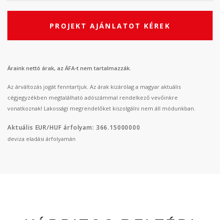
PROJEKT AJÁNLATOT KÉREK
Áraink nettó árak, az ÁFA-t nem tartalmazzák.
Az árváltozás jogát fenntartjuk. Az árak kizárólag a magyar aktuális
cégjegyzékben megtalálható adószámmal rendelkező vevőinkre
vonatkoznak! Lakossági megrendelőket kiszolgálni nem áll módunkban.
Aktuális EUR/HUF árfolyam: 366.15000000
deviza eladási árfolyamán