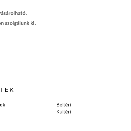
vásárolható.
n szolgálunk ki.
ETEK
gok
Beltéri
Kültéri