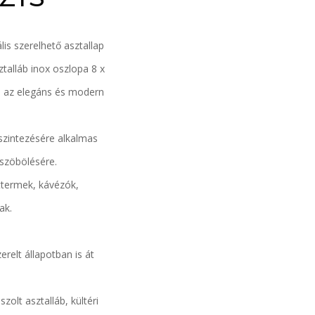
is szerelhető asztallap
talláb inox oszlopa 8 x
ia az elegáns és modern
 szintezésére alkalmas
üszöbölésére.
éttermek, kávézók,
ak.
relt állapotban is át
zolt asztalláb, kültéri