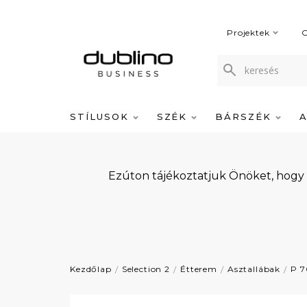
Projektek
C
STÍLUSOK
SZÉK
BÁRSZÉK
Ezúton tájékoztatjuk Önöket, hogy
Kezdőlap
Selection 2
Étterem
Asztallábak
P 7