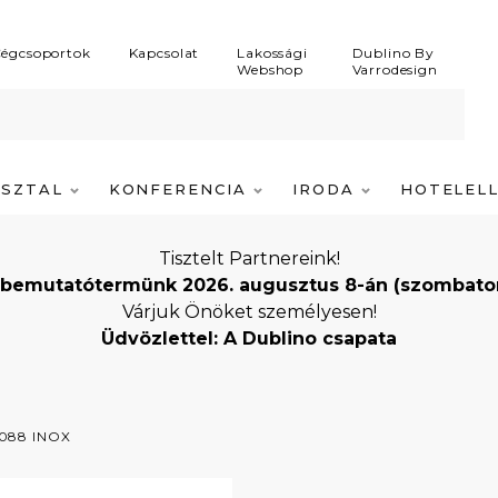
égcsoportok
Kapcsolat
Lakossági
Dublino By
Webshop
Varrodesign
ASZTAL
KONFERENCIA
IRODA
HOTELEL
Tisztelt Partnereink!
bemutatótermünk 2026. augusztus 8-án (szombaton) i
Várjuk Önöket személyesen!
Üdvözlettel: A Dublino csapata
088 INOX