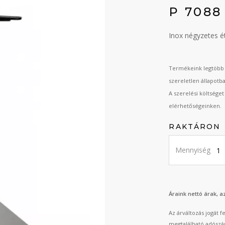
P 7088
Inox négyzetes ét
Termékeink legtöbb 
szereletlen állapotb
A szerelési költsége
elérhetőségeinken.
RAKTÁRON
Mennyiség
Áraink nettó árak, 
Az árváltozás jogát 
megtalálható adószá