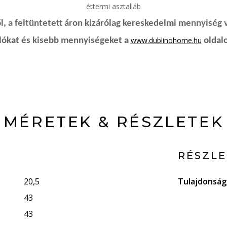
éttermi asztalláb
, a feltüntetett áron kizárólag kereskedelmi mennyiség 
www.dublinohome.hu
rlókat és kisebb mennyiségeket a
oldalo
MÉRETEK & RÉSZLETEK
RÉSZL
20,5
Tulajdonsá
43
43