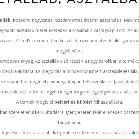
alláb
. Központi négyzetes rozsdamentes éttermi asztalbázis. Maximál
gadott asztallap méret esetében a maximális vastagság 3 cm. Az asz
zis rész 45 x 45 cm méretben készül. A rozsdamentes felület garanc
megjelenésre.
 öntöttvas anyag. Az asztalláb alsó részén a négy sarokban a termék
ültek kialakításra. Ez megoldás a mindenkor ismert asztalbillegés kik
 szempontból megfel
el a vendéglátóipari felhasználásra. Javasoljuk 
krászdák, szállodák, és egyéb idegenforgalmi egységek asztalbázisán
A termék megfelel
beltéri
és
kültéri
felhasználásra.
ban szereletlenül kerül átadásra. Igény esetén felár ellenében összesze
tudjuk adni.
fejezések: Inox asztalláb, központi rozsdamentes asztalbázis, szálcsis