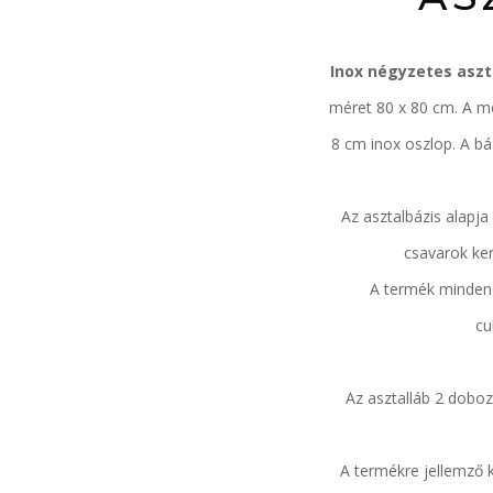
Inox négyzetes aszt
méret 80 x 80 cm. A me
8 cm inox oszlop. A bá
Az asztalbázis alapja
csavarok ker
A termék minden
cu
Az asztalláb 2 doboz
A termékre jellemző ki