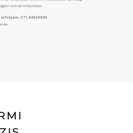
lgálni nem áll módunkban.
 árfolyam: 371.04000000
yamán
RMI
ZIS