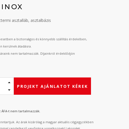
 INOX
termi asztalláb, asztalbázis
esetben a biztonságos és könnyebb szállítás érdekében,
an kerülnek átadásra.
t áraink nem tartalmazzák. Díjainkról érdeklődjön
PROJEKT AJÁNLATOT KÉREK
az ÁFA-t nem tartalmazzák.
fenntartjuk. Az árak kizárólag a magyar aktuális cégjegyzékben
mmal rendelkező vevőinkre vonatkoznak! Lakossági