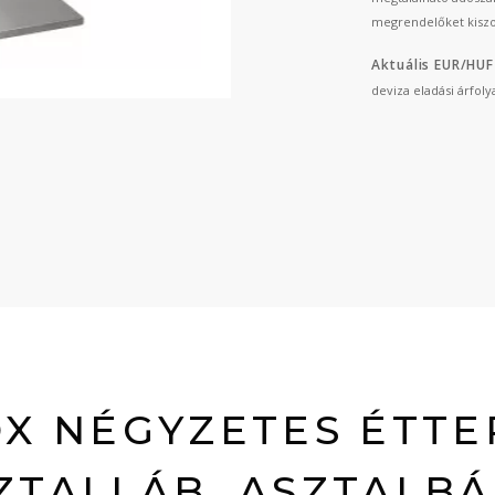
megrendelőket kiszo
Aktuális EUR/HUF
deviza eladási árfol
OX NÉGYZETES ÉTTE
ZTALLÁB, ASZTALBÁ