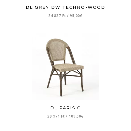
DL GREY DW TECHNO-WOOD
34 837 Ft
/
95,00€
DL PARIS C
39 971 Ft
/
109,00€