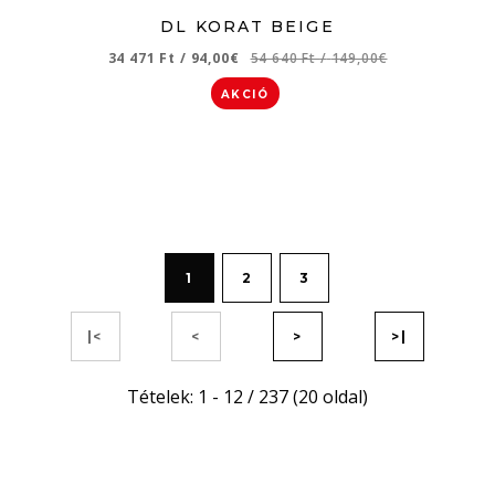
DL KORAT BEIGE
34 471 Ft
/
94,00€
54 640 Ft
/
149,00€
AKCIÓ
1
2
3
|<
<
>
>|
Tételek: 1 - 12 / 237 (20 oldal)