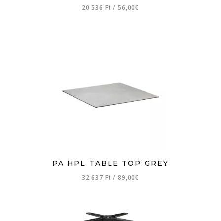
20 536 Ft
/
56,00€
PA HPL TABLE TOP GREY
32 637 Ft
/
89,00€