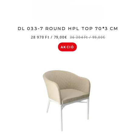
DL 033-7 ROUND HPL TOP 70*3 CM
28 970 Ft
/
79,00€
36 304 Ft
/
99,00€
AKCIÓ