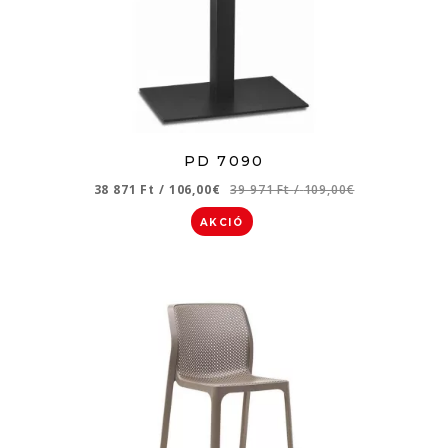
PD 7090
38 871 Ft
/
106,00€
39 971 Ft
/
109,00€
AKCIÓ