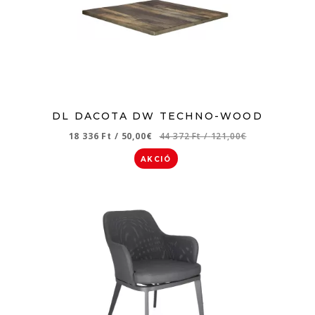
DL DACOTA DW TECHNO-WOOD
18 336 Ft
/
50,00€
44 372 Ft
/
121,00€
AKCIÓ