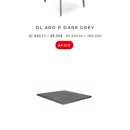
DL ARO P DARK GREY
32 843 Ft
/
89,56€
69 308 Ft
/
189,00€
AKCIÓ