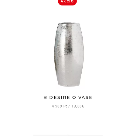
AKCIÓ
B DESIRE O VASE
4 909 Ft
/
13,00€