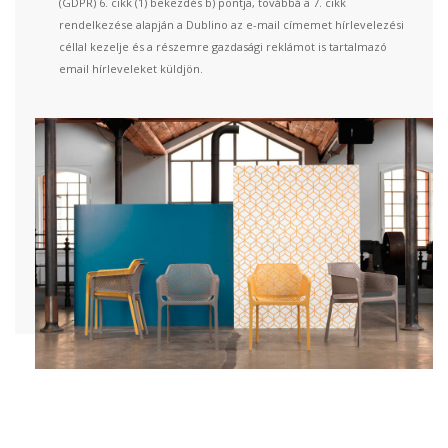
(GDPR) 6. cikk (1) bekezdés b) pontja, továbbá a 7. cikk
rendelkezése alapján a Dublino az e-mail címemet hírlevelezési
céllal kezelje és a részemre gazdasági reklámot is tartalmazó
email hírleveleket küldjön.