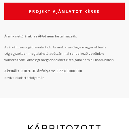
PROJEKT AJÁNLATOT KÉREK
Áraink nettó árak, az ÁFA-t nem tartalmazzák.
Az árváltozás jogát fenntartjuk. Az árak kizárólag a magyar aktuális
cégjegyzékben megtalálható adószámmal rendelkező vevőinkre
vonatkoznak! Lakossági megrendelőket kiszolgálni nem áll módunkban.
Aktuális EUR/HUF árfolyam: 377.60000000
deviza eladási árfolyamán
KÁRPITOZOTT