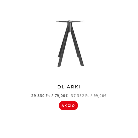
DL ARKI
29 830 Ft
/
79,00€
37 382 Ft
/
99,00€
AKCIÓ