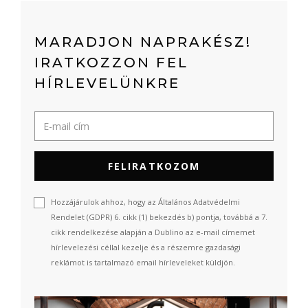
MARADJON NAPRAKÉSZ!
IRATKOZZON FEL
HÍRLEVELÜNKRE
FELIRATKOZOM
Hozzájárulok ahhoz, hogy az Általános Adatvédelmi
Rendelet (GDPR) 6. cikk (1) bekezdés b) pontja, továbbá a 7.
cikk rendelkezése alapján a Dublino az e-mail címemet
hírlevelezési céllal kezelje és a részemre gazdasági
reklámot is tartalmazó email hírleveleket küldjön.