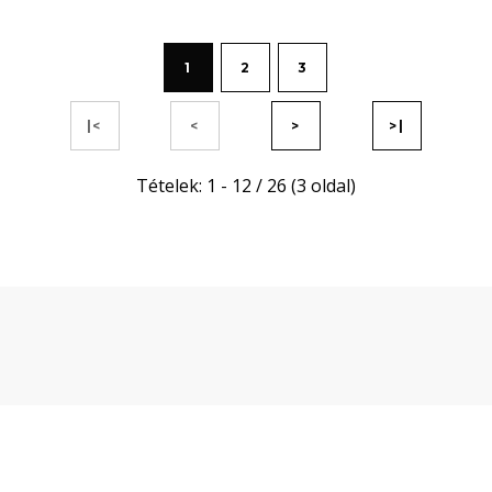
1
2
3
|<
<
>
>|
Tételek: 1 - 12 / 26 (3 oldal)