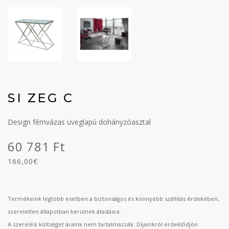
SI ZEG C
Design fémvázas üveglapú dohányzóasztal
60 781 Ft
166,00€
Termékeink legtöbb esetben a biztonságos és könnyebb szállítás érdekében,
szereletlen állapotban kerülnek átadásra.
A szerelési költséget áraink nem tartalmazzák. Díjainkról érdeklődjön