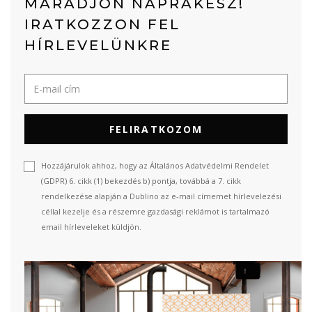
MARADJON NAPRAKÉSZ!
IRATKOZZON FEL
HÍRLEVELÜNKRE
FELIRATKOZOM
Hozzájárulok ahhoz, hogy az Általános Adatvédelmi Rendelet
(GDPR) 6. cikk (1) bekezdés b) pontja, továbbá a 7. cikk
rendelkezése alapján a Dublino az e-mail címemet hírlevelezési
céllal kezelje és a részemre gazdasági reklámot is tartalmazó
email hírleveleket küldjön.