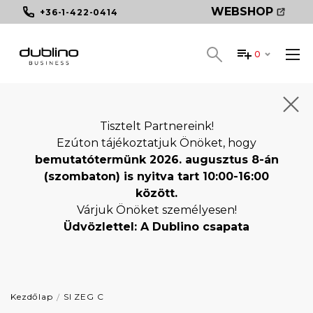
WEBSHOP
+36-1-422-0414
0
Tisztelt Partnereink!
Ezúton tájékoztatjuk Önöket, hogy
bemutatótermünk 2026. augusztus 8-án
(szombaton) is nyitva tart 10:00-16:00
között.
Várjuk Önöket személyesen!
Üdvözlettel: A Dublino csapata
Kezdőlap
SI ZEG C