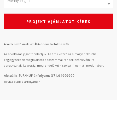
Mennyiség
PROJEKT AJÁNLATOT KÉREK
Áraink nettó árak, az ÁFA-t nem tartalmazzák.
Az árváltozás jogát fenntartjuk. Az árak kizárólag a magyar aktuális
cégjegyzékben megtalálható adószámmal rendelkező vevőinkre
vonatkoznak! Lakossági megrendelőket kiszolgálni nem áll módunkban.
Aktuális EUR/HUF árfolyam: 371.04000000
deviza eladási árfolyamán