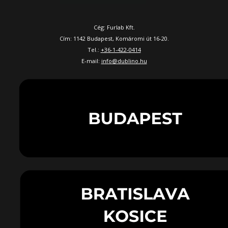
Cég: Furlab Kft.
Cím: 1142 Budapest, Komáromi út 16-20.
Tel.:
+36-1-422-0414
E-mail:
info@dublino.hu