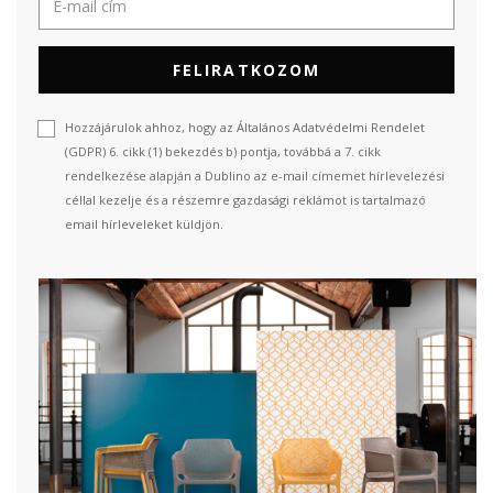
FELIRATKOZOM
Hozzájárulok ahhoz, hogy az Általános Adatvédelmi Rendelet
(GDPR) 6. cikk (1) bekezdés b) pontja, továbbá a 7. cikk
rendelkezése alapján a Dublino az e-mail címemet hírlevelezési
céllal kezelje és a részemre gazdasági reklámot is tartalmazó
email hírleveleket küldjön.