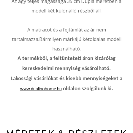
Az ágy teljes magassága 35 cm Dupla méretben a
modell két különálló részből áll.
A matracot és a fejtámlát az ár nem
tartalmazza.
Bármilyen márkájú kétoldalas modell
használható.
A termékből, a feltüntetett áron kizárólag
kereskedelmi mennyiség vásárolható.
Lakossági vásárlókat és kisebb mennyiségeket a
www.dublinohome.hu
oldalon szolgálunk ki.